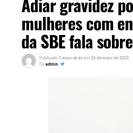
Adiar gravidez p
mulheres com en
da SBE fala sobr
Publicado
3 anos atrás
em
25 de maio de 2023
De
admin