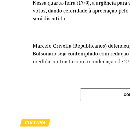
Nessa quarta-feira (17/9), a urgência para
votos, dando celeridade à apreciação pelo 
será discutido.
Marcelo Crivella (Republicanos) defendeu, 
Bolsonaro seja contemplado com redução d
medida contrasta com a condenação de 27
Condenar um homem de 70 anos a 27 
CO
Questionou Marcelo Crivella em entrevista
CULTURA
uma anistia “ampla, geral e irrestrita” q