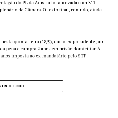
 votação do PL da Anistia foi aprovada com 311
plenário da Câmara. O texto final, contudo, ainda
nesta quinta-feira (18/9), que o ex-presidente Jair
a pena e cumpra 2 anos em prisão domiciliar. A
 anos imposta ao ex-mandatário pelo STF.
de prisão é uma pena de morte.
NTINUE LENDO
 à coluna. O parlamentar disse ser favorável a
ue inocentasse Bolsonaro e outros condenados, mas