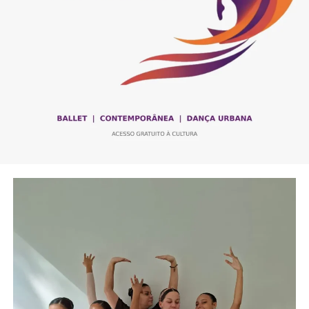
Além disso, o partido enfrenta o desafio de dialogar com
novas gerações de eleitores, que possuem demandas e
visões políticas diferentes das que marcaram a fundação
da sigla.
Críticas e Desgaste
O PT também carrega o impacto de crises políticas e
escândalos de corrupção que atingiram o partido ao
longo dos anos. Embora muitos de seus apoiadores
argumentem que houve excessos em determinadas
investigações e decisões judiciais, os episódios
contribuíram para o desgaste da imagem da legenda
junto a parte do eleitorado.
A ascensão de movimentos conservadores e de direita
nos últimos anos também alterou o equilíbrio político
nacional, reduzindo a hegemonia que o partido exerceu
em determinados períodos.