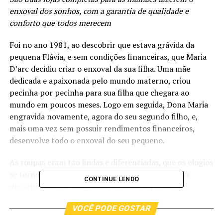
enxoval dos sonhos, com a garantia de qualidade e
conforto que todos merecem
Foi no ano 1981, ao descobrir que estava grávida da
pequena Flávia, e sem condições financeiras, que Maria
D’arc decidiu criar o enxoval da sua filha. Uma mãe
dedicada e apaixonada pelo mundo materno, criou
pecinha por pecinha para sua filha que chegara ao
mundo em poucos meses. Logo em seguida, Dona Maria
engravida novamente, agora do seu segundo filho, e,
mais uma vez sem possuir rendimentos financeiros,
desenvolve todo o enxoval do seu pequeno.
As roupas eram tão lindas e diferenciadas, que os elogios
se tornaram frequentes, o que a fez enxergar uma
CONTINUE LENDO
oportunidade de fazer dinheiro com as peças que
confeccionava no pequeno quarto de sua casa. Foram 15
VOCÊ PODE GOSTAR
anos frequentando feiras livres e investindo na
formação de seus filhos, para que começasse a