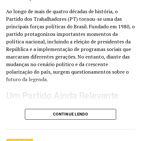
Ao longo de mais de quatro décadas de história, o
Partido dos Trabalhadores (PT) tornou-se uma das
principais forças políticas do Brasil. Fundado em 1980, o
partido protagonizou importantes momentos da
política nacional, incluindo a eleição de presidentes da
República e a implementação de programas sociais que
marcaram diferentes gerações. No entanto, diante das
mudanças no cenário político e da crescente
polarização do país, surgem questionamentos sobre o
futuro da legenda.
Acompanhe a CEO em suas redes sociais e confira as
Um Partido Ainda Relevante
novidades em primeira mão.
Apesar das críticas e desafios enfrentados nos últimos
https://www.instagram.com/flaviadoatacadaodobb
CONTINUE LENDO
anos, o PT continua sendo uma das maiores
organizações políticas do Brasil. O partido mantém
presença nacional, possui representantes no Congresso
TÓPICOS RELACIONADOS
NEGÓCIO
Nacional, governos estaduais, prefeituras e uma base