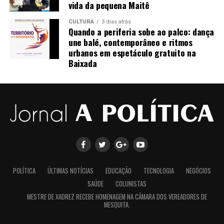
vida da pequena Maitê
investimentos em projetos culturais voltados às
juventudes periféricas, oferecendo acesso à formação
CULTURA
3 dias atrás
artística e incentivando novos protagonistas da cultura
Quando a periferia sobe ao palco: dança
brasileira.
une balé, contemporâneo e ritmos
urbanos em espetáculo gratuito na
Baixada
Com classificação livre, o evento é uma excelente opção
para famílias, estudantes e amantes da dança, que
poderão prestigiar apresentações de alto nível sem
qualquer custo.
POLÍTICA
ÚLTIMAS NOTÍCIAS
EDUCAÇÃO
TECNOLOGIA
NEGÓCIOS
SAÚDE
COLUNISTAS
MESTRE DE XADREZ RECEBE HOMENAGEM NA CÂMARA DOS VEREADORES DE
MESQUITA.