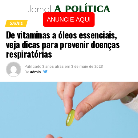
ANUNCIE AQUI
SAÚDE
De vitaminas a óleos essenciais,
veja dicas para prevenir doenças
respiratórias
Publicado
3 anos atrás
em
3 de maio de 2023
De
admin