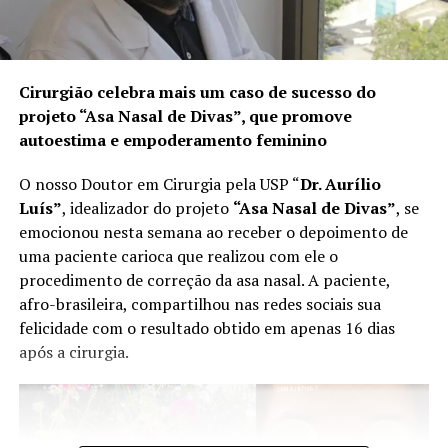
Constituição brasileira define que o estado de sítio
poder ser decretado em três situações:
TÓPICOS RELACIONADOS
Comoção grave de repercussão nacional;
A SEGUIR
Cirurgião celebra mais um caso de sucesso do
Dia Nacional do Uso Racional de Medicamentos: entenda
Fracasso das medidas tomadas no estado de defesa;
projeto “Asa Nasal de Divas”, que promove
a importância do cuidado com a automedicação
Declaração de guerra ou resposta à agressão armada
autoestima e empoderamento feminino
estrangeira.
NÃO PERCA
Conheça o medico mineiro que é considerado um dos
O decreto do estado de sítio só acontece se o presidente
O nosso Doutor em Cirurgia pela USP “
Dr. Aurílio
três melhores cirurgiões plásticos do Brasil
seguir o seguinte roteiro: primeiro, ele deve consultar o
Luís”
, idealizador do projeto
“Asa Nasal de Divas”
, se
Conselho da República e o Conselho da Defesa. Uma vez
emocionou nesta semana ao receber o depoimento de
feita a consulta (o papel dos dois conselhos é apenas
uma paciente carioca que realizou com ele o
opinativo), o presidente deve encaminhar pedido de
procedimento de correção da asa nasal. A paciente,
estado de sítio para o Congresso Nacional.
afro-brasileira, compartilhou nas redes sociais sua
felicidade com o resultado obtido em apenas 16 dias
O estado de sítio só pode ser implantado no Brasil caso
após a cirurgia.
seja aprovado no Congresso Nacional.
O estado de sítio só pode ser implantado no Brasil caso
seja aprovado no Congresso Nacional.
O Congresso Nacional deve reunir-se em até cinco dias