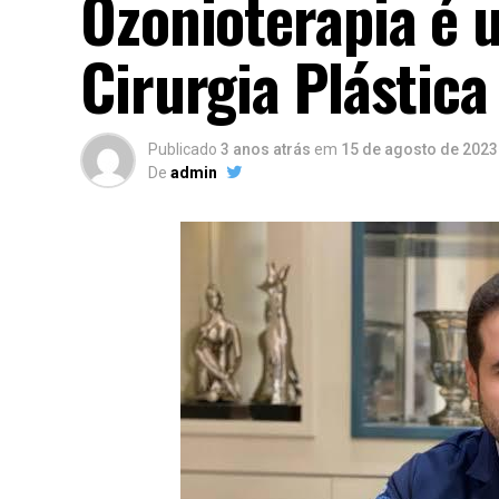
Ozonioterapia é 
Cirurgia Plástica
Publicado
3 anos atrás
em
15 de agosto de 2023
De
admin