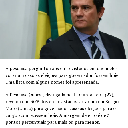
oferecer uma visão humana e real de uma figura que está
moldando o futuro do marketing digital no Brasil.
Prepare-se para uma jornada fascinante pelos
bastidores da vida de Byel, onde cada pergunta
reveladora é uma peça crucial no quebra-cabeça de seu
impacto duradouro.
TÓPICOS RELACIONADOS
A SEGUIR
A pesquisa perguntou aos entrevistados em quem eles
Maiara revela segredos de seu cabelão
votariam caso as eleições para governador fossem hoje.
NÃO PERCA
Uma lista com alguns nomes foi apresentada.
Quem é Bruno Míranda: O influenciador revela uma
dimensão espiritual significativa em suas publicações
A Pesquisa Quaest, divulgada nesta quinta-feira (27),
revelou que 30% dos entrevistados votariam em Sergio
Moro (União) para governador caso as eleições para o
cargo acontecessem hoje. A margem de erro é de 3
pontos percentuais para mais ou para menos.