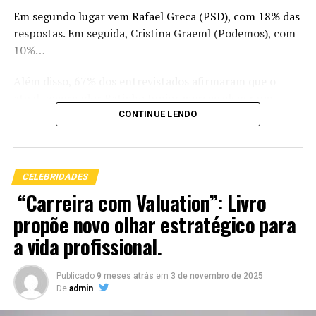
Em segundo lugar vem Rafael Greca (PSD), com 18% das
respostas. Em seguida, Cristina Graeml (Podemos), com
10%…
Além disso, 67% dos entrevistados afirmaram que o
atual governador Ratinho Junior merece eleger um
sucessor. 23% disseram que não merece e 10% não soube
CONTINUE LENDO
ou não respondeu à pergunta.
Sergio Moro, portanto esta na liderança para ser o
CELEBRIDADES
próximo governador do paraná.
“Carreira com Valuation”: Livro
propõe novo olhar estratégico para
a vida profissional.
Publicado
9 meses atrás
em
3 de novembro de 2025
De
admin