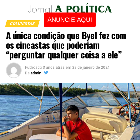
ANUNCIE AQUI
COLUNISTAS
A única condição que Byel fez com
os cineastas que poderiam
“perguntar qualquer coisa a ele”
Publicado
3 anos atrás
em
29 de janeiro de 2024
De
admin