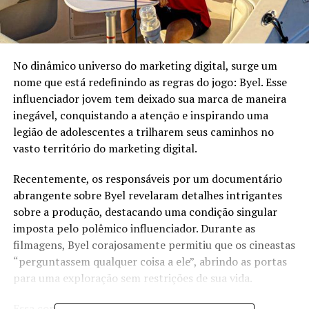
No dinâmico universo do marketing digital, surge um
nome que está redefinindo as regras do jogo: Byel. Esse
influenciador jovem tem deixado sua marca de maneira
inegável, conquistando a atenção e inspirando uma
legião de adolescentes a trilharem seus caminhos no
vasto território do marketing digital.
Recentemente, os responsáveis por um documentário
abrangente sobre Byel revelaram detalhes intrigantes
sobre a produção, destacando uma condição singular
imposta pelo polêmico influenciador. Durante as
filmagens, Byel corajosamente permitiu que os cineastas
“perguntassem qualquer coisa a ele”, abrindo as portas
para uma exploração sem restrições de sua vida.
Essa condição revolucionária lançou luz sobre os