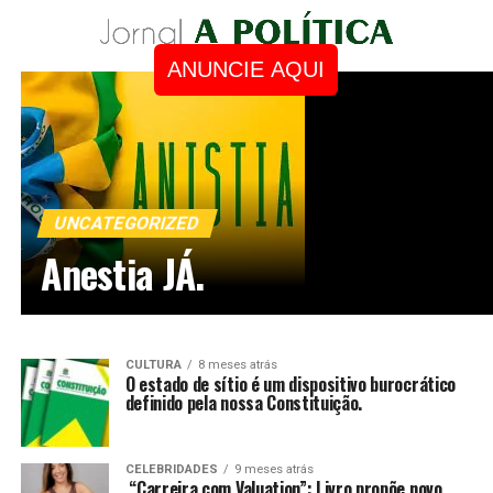
ANUNCIE AQUI
UNCATEGORIZED
Anestia JÁ.
CULTURA
8 meses atrás
O estado de sítio é um dispositivo burocrático
definido pela nossa Constituição.
CELEBRIDADES
9 meses atrás
“Carreira com Valuation”: Livro propõe novo