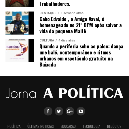
Conservadorismo, Eleições, Democracia, Atualidade.
Trabalhadores.
aliados do ex-presidente, o texto ganhou uma nova
discussão na Câmara…
DESTAQUE
1 semana atrás
Cabo Edvaldo , o Amigo Vaval, é
homenageado no 21º BPM após salvar a
vida da pequena Maitê
BRASIL DAS INJUSTIÇAS… E O POVO PAGA A CONTA.
CULTURA
4 dias atrás
Quando a periferia sobe ao palco: dança
une balé, contemporâneo e ritmos
urbanos em espetáculo gratuito na
Baixada
POLÍTICA
ÚLTIMAS NOTÍCIAS
EDUCAÇÃO
TECNOLOGIA
NEGÓCIOS