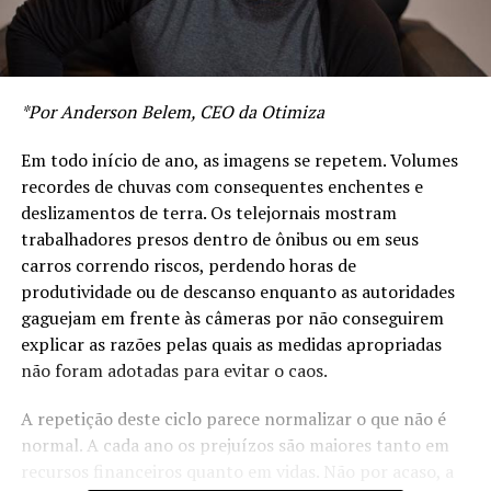
*Por Anderson Belem, CEO da Otimiza
Em todo início de ano, as imagens se repetem. Volumes
recordes de chuvas com consequentes enchentes e
deslizamentos de terra. Os telejornais mostram
trabalhadores presos dentro de ônibus ou em seus
carros correndo riscos, perdendo horas de
produtividade ou de descanso enquanto as autoridades
gaguejam em frente às câmeras por não conseguirem
explicar as razões pelas quais as medidas apropriadas
não foram adotadas para evitar o caos.
A repetição deste ciclo parece normalizar o que não é
normal. A cada ano os prejuízos são maiores tanto em
recursos financeiros quanto em vidas. Não por acaso, a