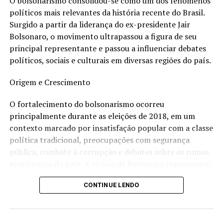
O bolsonarismo consolidou-se como um dos fenômenos
visões políticas diferentes das que marcaram a fundação
políticos mais relevantes da história recente do Brasil.
da sigla.
Surgido a partir da liderança do ex-presidente Jair
Bolsonaro, o movimento ultrapassou a figura de seu
Críticas e Desgaste
principal representante e passou a influenciar debates
políticos, sociais e culturais em diversas regiões do país.
O PT também carrega o impacto de crises políticas e
escândalos de corrupção que atingiram o partido ao
Origem e Crescimento
longo dos anos. Embora muitos de seus apoiadores
O fortalecimento do bolsonarismo ocorreu
argumentem que houve excessos em determinadas
principalmente durante as eleições de 2018, em um
investigações e decisões judiciais, os episódios
contexto marcado por insatisfação popular com a classe
contribuíram para o desgaste da imagem da legenda
política tradicional, preocupações com segurança
junto a parte do eleitorado.
pública, combate à corrupção e debates sobre os rumos
A ascensão de movimentos conservadores e de direita
econômicos do país. A vitória de Bolsonaro representou
nos últimos anos também alterou o equilíbrio político
uma mudança significativa no cenário político
nacional, reduzindo a hegemonia que o partido exerceu
CONTINUE LENDO
brasileiro, impulsionando pautas conservadoras e
em determinados períodos.
liberais na economia.
Durante seu mandato, entre 2019 e 2022, o governo