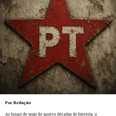
relacionados com as alterações climáticas estão
passando de locais e episódicos para generalizados e
persistentes. Para responder a esta transformação, as
organizações estão passando a oferecer este tipo de
iniciativa como um componente mais visível dos pacotes
de benefícios.
A julgar pelas previsões apresentadas no Fórum
Econômico Mundial que está ocorrendo em Davos, este
será, sem dúvida, um setor com forte tendência de
crescimento.
De acordo com o relatório: Quantificando o Impacto das
Mudanças Climáticas na Saúde Humana, apresentado na
Suíça, até 2050 as alterações climáticas poderão causar
mais 14,5 milhões de mortes e 12,5 bilhões de dólares
em perdas econômicas em todo o mundo.
Por Redação
O trabalho classifica as inundações, as secas, as ondas de
Ao longo de mais de quatro décadas de história, o