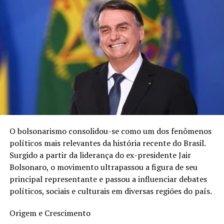
O bolsonarismo consolidou-se como um dos fenômenos
Neste momento, o aplicativo funcionará entre as
políticos mais relevantes da história recente do Brasil.
regiões do Jardim Paulista, Vila Olímpia, Moema, Vila
Surgido a partir da liderança do ex-presidente Jair
Nova Conceição, Itaim Bibi, Jardins e Pinheiros, com uma
Bolsonaro, o movimento ultrapassou a figura de seu
lista de espera, porém, o plano é expandir para outros
principal representante e passou a influenciar debates
lugares da cidade de São Paulo, além de capitais como
políticos, sociais e culturais em diversas regiões do país.
Rio de Janeiro e Brasília, no futuro. A previsão é de um
crescimento exponencial e chegar, ao final de 2024, com
Origem e Crescimento
40 vezes o tamanho da operação que possui hoje.