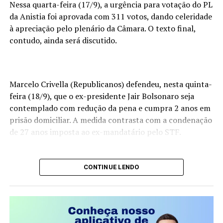
vista por muitos especialistas como fundamental para a
Nessa quarta-feira (17/9), a urgência para votação do PL
continuidade da legenda nas próximas décadas.
da Anistia foi aprovada com 311 votos, dando celeridade
à apreciação pelo plenário da Câmara. O texto final,
Além disso, o partido enfrenta o desafio de dialogar com
contudo, ainda será discutido.
novas gerações de eleitores, que possuem demandas e
visões políticas diferentes das que marcaram a fundação
da sigla.
Marcelo Crivella (Republicanos) defendeu, nesta quinta-
Críticas e Desgaste
feira (18/9), que o ex-presidente Jair Bolsonaro seja
contemplado com redução da pena e cumpra 2 anos em
O PT também carrega o impacto de crises políticas e
prisão domiciliar. A medida contrasta com a condenação
escândalos de corrupção que atingiram o partido ao
de 27 anos imposta ao ex-mandatário pelo STF.
longo dos anos. Embora muitos de seus apoiadores
argumentem que houve excessos em determinadas
investigações e decisões judiciais, os episódios
CONTINUE LENDO
Condenar um homem de 70 anos a 27 de prisão é
contribuíram para o desgaste da imagem da legenda
uma pena de morte.
junto a parte do eleitorado.
A ascensão de movimentos conservadores e de direita