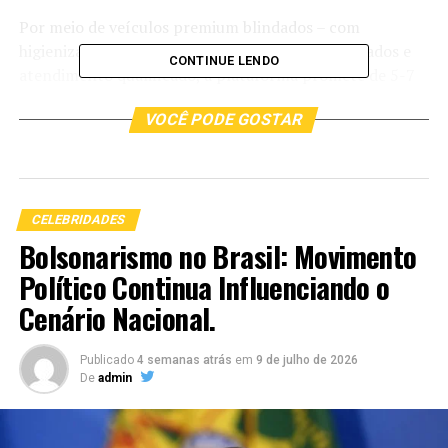
Por meio de veículos premium blindados – com
higienização e revisão diárias -, motoristas treinados e
CONTINUE LENDO
atendimento qualificado, a plataforma promete de 5-7
minutos de espera para localizar carros disponíveis,
VOCÊ PODE GOSTAR
além de possuir o controle sobre a frota, o que garante
agilidade e consistência na experiência entregue aos
usuários.
CELEBRIDADES
Bolsonarismo no Brasil: Movimento
Político Continua Influenciando o
Cenário Nacional.
Publicado
4 semanas atrás
em
9 de julho de 2026
De
admin