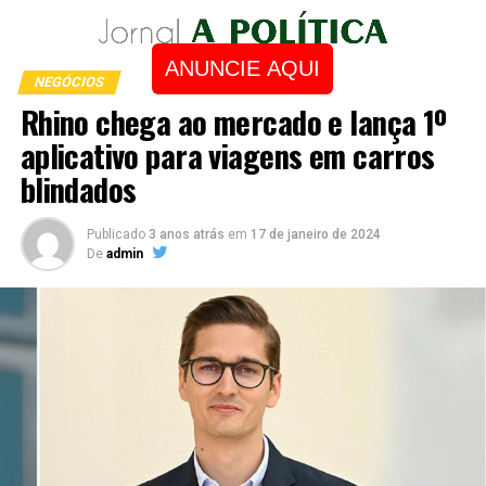
ANUNCIE AQUI
NEGÓCIOS
Rhino chega ao mercado e lança 1º
aplicativo para viagens em carros
blindados
Publicado
3 anos atrás
em
17 de janeiro de 2024
De
admin