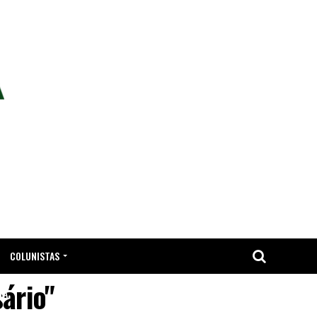
COLUNISTAS
ário"
TA.