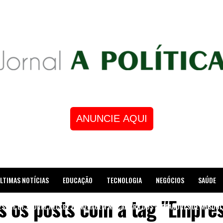
ANUNCIE AQUI
LTIMAS NOTÍCIAS
EDUCAÇÃO
TECNOLOGIA
NEGÓCIOS
SAÚDE
s os posts com a tag "Empres
STRE DE XADREZ RECEBE HOMENAGEM NA CÂMARA DOS VEREADORES DE MESQUI