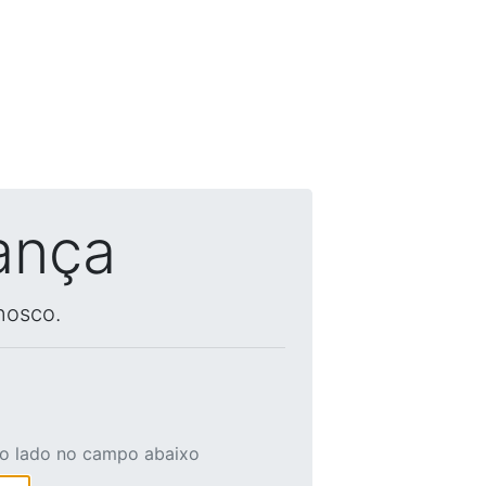
ança
nosco.
ao lado no campo abaixo