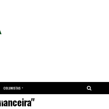
COLUNISTAS
nanceira"
TA.