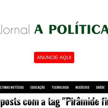
ANUNCIE AQUI
LTIMAS NOTÍCIAS
EDUCAÇÃO
TECNOLOGIA
NEGÓCIOS
SAÚDE
 posts com a tag "Pirâmide fi
STRE DE XADREZ RECEBE HOMENAGEM NA CÂMARA DOS VEREADORES DE MESQUI