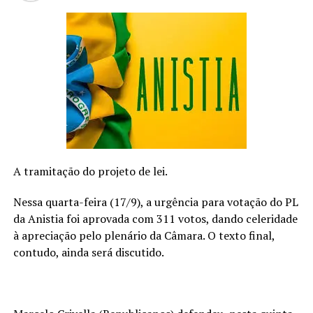
em 2022 e seguem fazendo sucesso e gerando trends,
especialmente no TikTok e Instagram.
Em linhas gerais,
é como apertar o botão de 1,5x numa mensagem de
WhatsApp, mas usando uma canção
.
O resultado é uma
voz mais aguda e compassos mais rápidos, reduzindo sua
duração.
CONFIRA A LETRA DE “TURISTA NO PRAZER”
Escrita por
Cauê Siqueira (Vinces)/ Pedro Jacinto
(Fraclove)/ Roberto Antônio (Jovem Beto)
A tramitação do projeto de lei.
Nessa quarta-feira (17/9), a urgência para votação do PL
da Anistia foi aprovada com 311 votos, dando celeridade
quem tem amor faz promessas que durarão até o outro
à apreciação pelo plenário da Câmara. O texto final,
aparecer
contudo, ainda será discutido.
já vi de tudo na vida, já guardei segredos até de quem já
me esqueceu