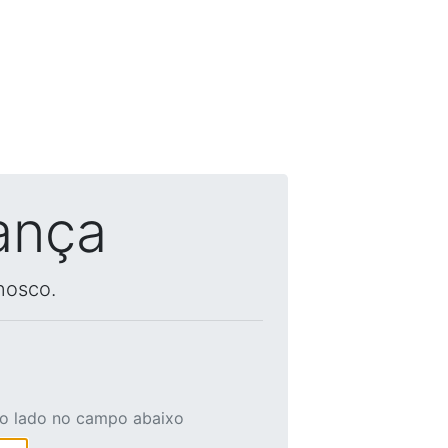
ança
nosco.
ao lado no campo abaixo