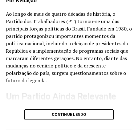
Por Redação
informações nas redes sociais permanecem no centro
das discussões envolvendo o movimento.
Ao longo de mais de quatro décadas de história, o
Partido dos Trabalhadores (PT) tornou-se uma das
Para seus apoiadores, o bolsonarismo representa a
principais forças políticas do Brasil. Fundado em 1980, o
defesa de valores conservadores, patriotismo e maior
partido protagonizou importantes momentos da
participação popular na política. Já seus críticos
política nacional, incluindo a eleição de presidentes da
afirmam que determinadas posturas do movimento
República e a implementação de programas sociais que
podem contribuir para o aumento da polarização e
marcaram diferentes gerações. No entanto, diante das
dificultar o diálogo entre diferentes correntes
mudanças no cenário político e da crescente
ideológicas.
polarização do país, surgem questionamentos sobre o
futuro da legenda.
Perspectivas Futuras
Um Partido Ainda Relevante
Especialistas avaliam que o bolsonarismo deverá
continuar sendo uma força relevante na política
Apesar das críticas e desafios enfrentados nos últimos
brasileira nos próximos anos, independentemente da
CONTINUE LENDO
anos, o PT continua sendo uma das maiores
participação direta de Bolsonaro em futuras disputas
organizações políticas do Brasil. O partido mantém
eleitorais. O movimento já influenciou a formação de
presença nacional, possui representantes no Congresso
novas lideranças e consolidou uma base eleitoral