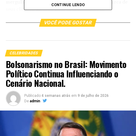
mergulha fundo na identidade e percepção da marca de
CONTINUE LENDO
seus clientes, identificando oportunidades de
diferenciação e pontos fortes a serem explorados. Com
VOCÊ PODE GOSTAR
base nessa análise, Borges desenvolve uma estratégia
personalizada, adaptada às necessidades específicas de
cada cliente.
CELEBRIDADES
Bolsonarismo no Brasil: Movimento
Político Continua Influenciando o
Cenário Nacional.
Publicado
4 semanas atrás
em
9 de julho de 2026
De
admin