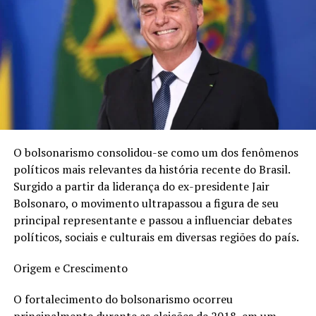
Uma das especialidades do
Estrategista de Imagem Caio
Borges
é a produção de vídeos profissionais. Ele não
apenas oferece consultoria em imagem, mas também é
capaz de apresentar a empresa de seus clientes de
forma envolvente e impactante através de vídeos
personalizados. Seja qual for o segmento de mercado,
Borges posiciona a marca onde o empresário considera
mais relevante e plausível.
O bolsonarismo consolidou-se como um dos fenômenos
políticos mais relevantes da história recente do Brasil.
“Posso posicionar a imagem pessoal, marca ou produto
Surgido a partir da liderança do ex-presidente Jair
de meus clientes em praticamente todos os segmentos
Bolsonaro, o movimento ultrapassou a figura de seu
que desejam alavancar seu negócio através de vídeos
principal representante e passou a influenciar debates
profissionais e estratégias de branding”, afirma Borges.
políticos, sociais e culturais em diversas regiões do país.
Além disso, Caio Borges destaca-se por sua capacidade
Origem e Crescimento
de agregar valor ao trabalho de seus clientes na era
digital. Utilizando técnicas de SEO e estratégias de
O fortalecimento do bolsonarismo ocorreu
marketing online, ele potencializa a visibilidade das