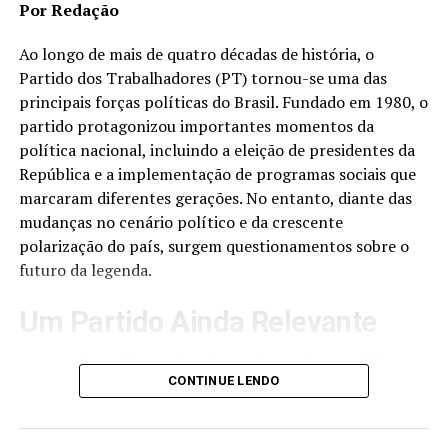
Por Redação
Ao longo de mais de quatro décadas de história, o
Partido dos Trabalhadores (PT) tornou-se uma das
principais forças políticas do Brasil. Fundado em 1980, o
partido protagonizou importantes momentos da
política nacional, incluindo a eleição de presidentes da
República e a implementação de programas sociais que
marcaram diferentes gerações. No entanto, diante das
mudanças no cenário político e da crescente
polarização do país, surgem questionamentos sobre o
futuro da legenda.
Um Partido Ainda Relevante
Além disso, a regularização dessas pendências, que vão
Apesar das críticas e desafios enfrentados nos últimos
além das dívidas, é de extrema importância, já que caso
CONTINUE LENDO
anos, o PT continua sendo uma das maiores
haja a necessidade de encerrar o MEI, os déficits passam
organizações políticas do Brasil. O partido mantém
para o CPF do responsável, que pode ser cancelado e
presença nacional, possui representantes no Congresso