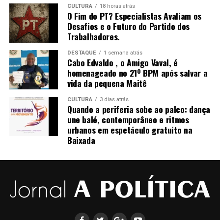
apenas manifestantes que se envolveram nos atos de 8
CULTURA
18 horas atrás
de Janeiro e não depredaram patrimônio público nem
O Fim do PT? Especialistas Avaliam os
Palavras-chave: Política, Brasil, Bolsonarismo,
atacaram policiais. Após a condenação de Bolsonaro e de
Desafios e o Futuro do Partido dos
Conservadorismo, Eleições, Democracia, Atualidade.
Trabalhadores.
aliados do ex-presidente, o texto ganhou uma nova
discussão na Câmara…
DESTAQUE
1 semana atrás
Cabo Edvaldo , o Amigo Vaval, é
homenageado no 21º BPM após salvar a
vida da pequena Maitê
BRASIL DAS INJUSTIÇAS… E O POVO PAGA A CONTA.
CULTURA
3 dias atrás
Quando a periferia sobe ao palco: dança
une balé, contemporâneo e ritmos
urbanos em espetáculo gratuito na
Baixada