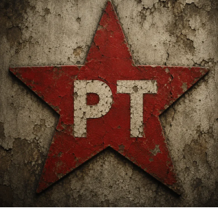
se o MEI foi excluído ou se tem algum tipo de restrição,
como a consultoria on-line brasileira
IMEI Federal
. Com
mais de 100 mil clientes já atendidos, a plataforma atua
como uma consultoria para o Microempreendedor
Individual (MEI), para controle e aconselhamento
jurídico relacionados.
Nos últimos tempos, com o desenquadramento do MEI,
a empresa buscou maneiras de colaborar com o
microempreendedor, criando uma área gratuita para
consultar pendências
. A consultora Patrícia Leal conta
que “Dados analisados no
IMEI Federal
mostram que, 9 a
cada 10 pessoas que buscam
consultar pendências
do
MEI possuem dívidas ativas”.