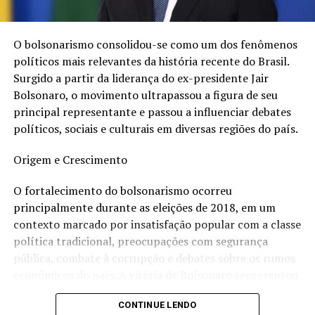
Além disso, o partido enfrenta o desafio de dialogar com
novas gerações de eleitores, que possuem demandas e
O bolsonarismo consolidou-se como um dos fenômenos
visões políticas diferentes das que marcaram a fundação
políticos mais relevantes da história recente do Brasil.
da sigla.
Surgido a partir da liderança do ex-presidente Jair
Bolsonaro, o movimento ultrapassou a figura de seu
Críticas e Desgaste
principal representante e passou a influenciar debates
políticos, sociais e culturais em diversas regiões do país.
O PT também carrega o impacto de crises políticas e
escândalos de corrupção que atingiram o partido ao
Origem e Crescimento
longo dos anos. Embora muitos de seus apoiadores
O fortalecimento do bolsonarismo ocorreu
argumentem que houve excessos em determinadas
principalmente durante as eleições de 2018, em um
investigações e decisões judiciais, os episódios
contexto marcado por insatisfação popular com a classe
contribuíram para o desgaste da imagem da legenda
política tradicional, preocupações com segurança
junto a parte do eleitorado.
Segunda a consultora, outra grande vantagem é o
pública, combate à corrupção e debates sobre os rumos
direito de emitir notas fiscais, permitindo que você
A ascensão de movimentos conservadores e de direita
econômicos do país. A vitória de Bolsonaro representou
esteja legalmente preparado para atender clientes e
nos últimos anos também alterou o equilíbrio político
uma mudança significativa no cenário político
empresas. Além disso, o MEI também oferece acesso a
nacional, reduzindo a hegemonia que o partido exerceu
CONTINUE LENDO
brasileiro, impulsionando pautas conservadoras e