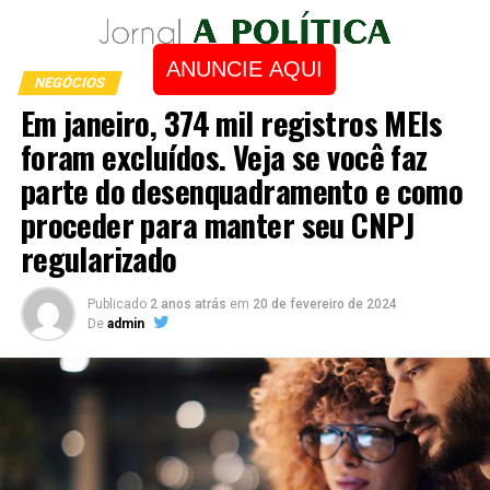
ANUNCIE AQUI
NEGÓCIOS
Em janeiro, 374 mil registros MEIs
foram excluídos. Veja se você faz
parte do desenquadramento e como
proceder para manter seu CNPJ
regularizado
Publicado
2 anos atrás
em
20 de fevereiro de 2024
De
admin