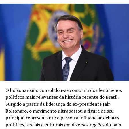
influência política.
Os Desafios da Renovação
Entre os principais desafios apontados por analistas
está a necessidade de renovação de lideranças. O PT
continua fortemente associado à figura de Lula,
considerado o principal líder do partido desde sua
fundação. A construção de novas lideranças nacionais é
vista por muitos especialistas como fundamental para a
continuidade da legenda nas próximas décadas.
Além disso, o partido enfrenta o desafio de dialogar com
novas gerações de eleitores, que possuem demandas e
O bolsonarismo consolidou-se como um dos fenômenos
visões políticas diferentes das que marcaram a fundação
políticos mais relevantes da história recente do Brasil.
da sigla.
Surgido a partir da liderança do ex-presidente Jair
Bolsonaro, o movimento ultrapassou a figura de seu
Críticas e Desgaste
principal representante e passou a influenciar debates
políticos, sociais e culturais em diversas regiões do país.