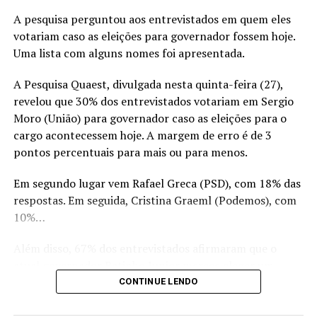
no processo de reconhecer a nossa cultura.
A pesquisa perguntou aos entrevistados em quem eles
votariam caso as eleições para governador fossem hoje.
Para
Isa Colli
, escritora do livro
Incêndio no Museu
,
Uma lista com alguns nomes foi apresentada.
publicado pelo selo Colli Books, “é preciso ensinar às
crianças que o patrimônio do Estado existe para servir
A Pesquisa Quaest, divulgada nesta quinta-feira (27),
às necessidades coletivas e, portanto, a sua preservação
revelou que 30% dos entrevistados votariam em Sergio
é um dever. Precisamos explicar as diferenças entre
Moro (União) para governador caso as eleições para o
Patrimônio Material, Patrimônio Imaterial, Patrimônio
cargo acontecessem hoje. A margem de erro é de 3
Arqueológico e Patrimônio Mundial e como cada um
pontos percentuais para mais ou para menos.
deve se comportar”, ressalta.
Em segundo lugar vem Rafael Greca (PSD), com 18% das
Em ‘
Incêndio no Museu
`, Isa Colli mostra às crianças a
respostas. Em seguida, Cristina Graeml (Podemos), com
valorização do Museu Nacional, espaço tão importante,
10%…
que um dia abrigou a família imperial e foi atingido por
um trágico incêndio em 2018.
Além disso, 67% dos entrevistados afirmaram que o
atual governador Ratinho Junior merece eleger um
Na história infantil, os bichos do jardim zoológico são os
sucessor. 23% disseram que não merece e 10% não soube
CONTINUE LENDO
heróis que ajudam os bombeiros a apagar o fogo do local.
ou não respondeu à pergunta.
Ficção e realidade se misturam num enredo recheado de