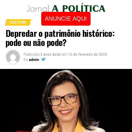
ANUNCIE AQUI
CULTURA
Depredar o patrimônio histórico:
pode ou não pode?
Publicado
3 anos atrás
em
12 de fevereiro de 2023
De
admin