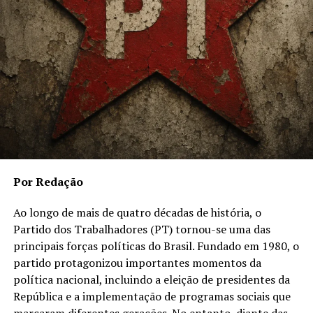
TÓPICOS RELACIONADOS
A SEGUIR
A autobiografia da escritora Angela MacCluskey chega
ao Brasil em fevereiro
NÃO PERCA
Cordão da Bola Preta é o convidado deste domingo(12),
da Feira das Yabás
Por Redação
Ao longo de mais de quatro décadas de história, o
Partido dos Trabalhadores (PT) tornou-se uma das
principais forças políticas do Brasil. Fundado em 1980, o
partido protagonizou importantes momentos da
política nacional, incluindo a eleição de presidentes da
República e a implementação de programas sociais que
marcaram diferentes gerações. No entanto, diante das