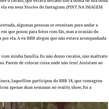
bre o cavalo, que estava deitado sob a doma de sua dona
u ela em seus Stories do Instagram (PINT NA IMAGEM
 estrada, algumas pessoas se reuniram para andar a
 em que posou para fotos com fãs, mas a ocasião do
da por ela. A ex-BBB alegou que não estava acompanhada
ir com minha família. Eu não domo cavalos, não maltrato
sso. Parem de colocar coisa onde não tem! Assistam ao
ura, Jaquelline participou do BBB 18, que consagrou
cou apenas duas semanas no reality show, foi a