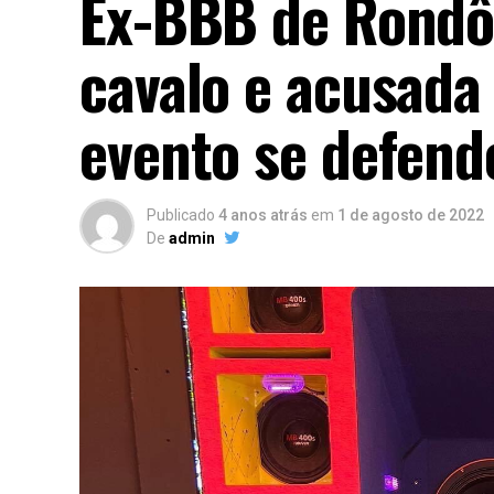
Ex-BBB de Rondôn
cavalo e acusada
evento se defende
Publicado
4 anos atrás
em
1 de agosto de 2022
De
admin