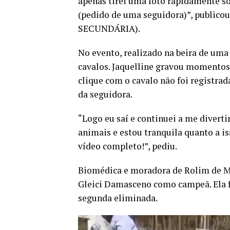
apenas tirei uma foto rapidamente so
(pedido de uma seguidora)”, publico
SECUNDÁRIA).
No evento, realizado na beira de uma
cavalos. Jaquelline gravou momentos
clique com o cavalo não foi registra
da seguidora.
“Logo eu saí e continuei a me divert
animais e estou tranquila quanto a i
vídeo completo!”, pediu.
Biomédica e moradora de Rolim de Mo
Gleici Damasceno como campeã. Ela fi
segunda eliminada.