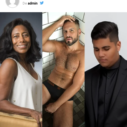
De
admin
fortalecer o valor pessoal e a conquista por mais
autonomia.
“Minha intenção é inspirar profissionais a se
enxergarem para além dos cargos que ocupam e das
empresas onde atuam. Muitas vezes nos limitamos a
pensar na carreira apenas como uma sequência de
posições ou funções, esquecendo que ela é uma
construção muito maior, que envolve propósito,
impacto e crescimento pessoal”, comenta Mirella
Franco, autora do livro.
“E esse valor não vem apenas da experiência que
acumula, mas da forma como você se posiciona, se
reinventa e se torna indispensável e reconhecido pelo
impacto que gera. Sua jornada não é apenas um caminho
percorrido, mas um patrimônio valioso”, acrescenta.
Com linguagem acessível, o livro combina elementos de