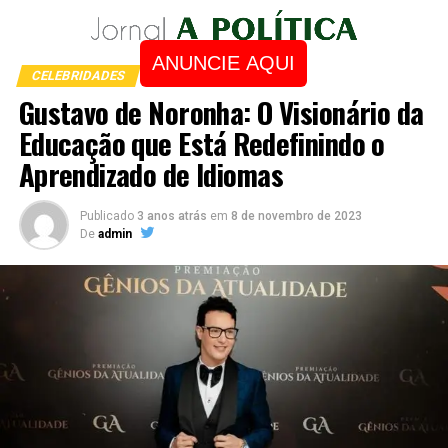
ANUNCIE AQUI
CELEBRIDADES
Gustavo de Noronha: O Visionário da
Educação que Está Redefinindo o
Aprendizado de Idiomas
Publicado
3 anos atrás
em
8 de novembro de 2023
De
admin