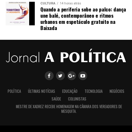
CULTURA
14 horas atrás
profissional devem caminhar junto com ações concretas
empresariado pelo empresário ‘Vinicius Henuns’,
Quando a periferia sobe ao palco: dança
de transformação. Ao apoiar a Rede Mulher
conhecido por trabalhar com estrelas do mercado
une balé, contemporâneo e ritmos
Empreendedora, quero contribuir para que mais
latino.
urbanos em espetáculo gratuito na
Baixada
mulheres possam enxergar e negociar o próprio valor,
construindo trajetórias sólidas e independentes”,
finaliza Mirella.
Sobre a autora
POLÍTICA
ÚLTIMAS NOTÍCIAS
EDUCAÇÃO
TECNOLOGIA
NEGÓCIOS
Natural de Recife (PE), Mirella Franco Melo é graduada
SAÚDE
COLUNISTAS
em farmácia industrial e construiu carreira sólida na
MESTRE DE XADREZ RECEBE HOMENAGEM NA CÂMARA DOS VEREADORES DE
indústria farmacêutica, onde liderou áreas de qualidade,
MESQUITA.
compliance e transformação organizacional. Como
empresária, liderou com sucesso a expansão de seu
próprio negócio e hoje atua como conselheira