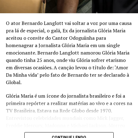
autobiografia, liderança e planejamento estratégico,
propondo um caminho prático para quem deseja
assumir o controle da própria trajetória com clareza,
O ator Bernardo Langlott vai soltar a voz por uma causa
ousadia e consistência. O método apresentado por
pra lá de especial, o galã, Ex da jornalista Glória Maria
Mirella é o “Plano de Voo”, estruturado em três pilares:
aceitou o convite do Cantor Odoguiinha para
Visão Estratégica, Ousadia Calculada e Operação
homenagear a Jornalista Glória Maria em um single
Consistente. Juntos, esses pilares funcionam como um
emocionante. Bernardo Langlott namorou Glória Maria
guia para profissionais que buscam direcionamento e
quando tinha 25 anos, onde viu Glória sofrer etarismo
protagonismo em um mercado cada vez mais dinâmico e
em diversas ocasiões. A canção levou o título de: ‘Amor
competitivo.
Da Minha vida’ pelo fato de Bernardo ter se declarado à
Global.
“Acredito que é possível construir uma trajetória
profissional que não apenas traga sucesso, mas que
Glória Maria é um ícone do jornalista brasileiro e foi a
também gere liberdade para tomar decisões alinhadas
primeira repórter a realizar matérias ao vivo e a cores na
aos próprios valores e, acima de tudo, uma valorização
TV Brasileira. Estava na Rede Globo desde 1970.
real, que vai além do salário ou do título no cartão de
Entrevistou celebridades mundiais como Mick Jagger,
visitas”, ressalta a escritora.
Freddie Mercury, Madonna e Michael Jackson. Morreu
aos 73 anos em 2 de fevereiro de 2023.
Além de compartilhar sua própria transformação, da
CONTINUE LENDO