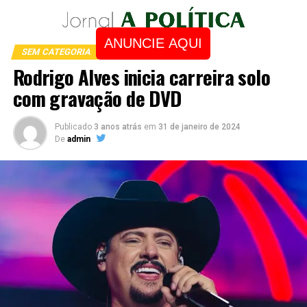
ANUNCIE AQUI
SEM CATEGORIA
Rodrigo Alves inicia carreira solo
com gravação de DVD
Publicado
3 anos atrás
em
31 de janeiro de 2024
De
admin