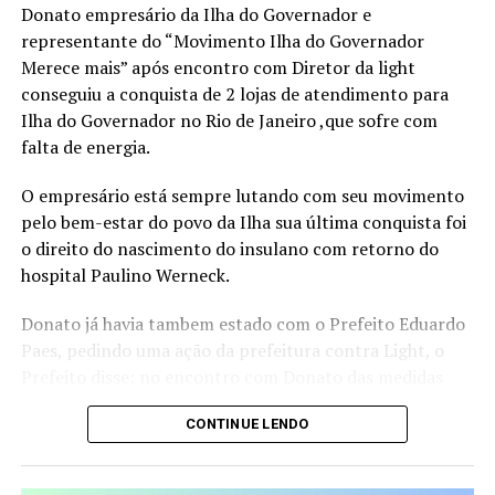
Donato empresário da Ilha do Governador e
Visão Estratégica, Ousadia Calculada e Operação
representante do “Movimento Ilha do Governador
Consistente. Juntos, esses pilares funcionam como um
Merece mais” após encontro com Diretor da light
guia para profissionais que buscam direcionamento e
conseguiu a conquista de 2 lojas de atendimento para
protagonismo em um mercado cada vez mais dinâmico e
Ilha do Governador no Rio de Janeiro ,que sofre com
competitivo.
falta de energia.
“Acredito que é possível construir uma trajetória
O empresário está sempre lutando com seu movimento
profissional que não apenas traga sucesso, mas que
pelo bem-estar do povo da Ilha sua última conquista foi
também gere liberdade para tomar decisões alinhadas
o direito do nascimento do insulano com retorno do
aos próprios valores e, acima de tudo, uma valorização
hospital Paulino Werneck.
real, que vai além do salário ou do título no cartão de
visitas”, ressalta a escritora.
Donato já havia tambem estado com o Prefeito Eduardo
Paes, pedindo uma ação da prefeitura contra Light, o
Além de compartilhar sua própria transformação, da
Prefeito disse: no encontro com Donato das medidas
liderança corporativa à independência financeira e à
que já estava fazendo e até o pedido ao ministro de
atuação como conselheira empresarial, Mirella discute
CONTINUE LENDO
Minas e Energia de rever a concessão da Light, e a
temas sensíveis como a desconexão entre identidade e
cobrança da reparação financeira dos moradores da Ilha,
crachá, a sobrecarga emocional no ambiente
com o prejuízo da falta de energia.
corporativo e os impactos da falta de planejamento na