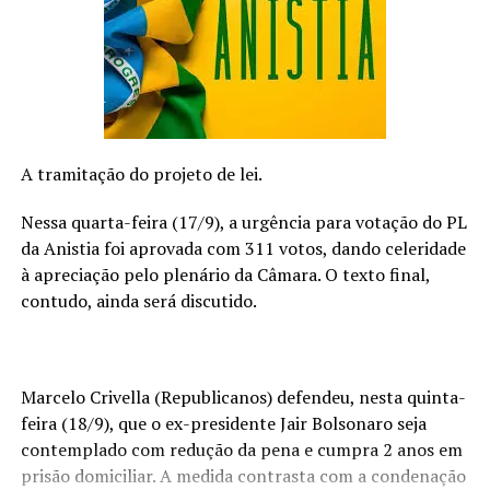
Compõem o repertório as seguintes regravações:
Bandido de Amor; Vira e Mexe; Só falta você; Se não
tivesse ido; Agarra agarra; Hoje eu sei; Cadê você; Pode
A tramitação do projeto de lei.
ir embora; Luz da minha vida; Coração bandido; Esse
amor que mata; Meu segredo. Também estão no álbum
Nessa quarta-feira (17/9), a urgência para votação do PL
as inéditas: Chorar até ficar rouco; Nem com a polícia;
da Anistia foi aprovada com 311 votos, dando celeridade
De bar em bar e Playlist sofrida. O cantor Marcelo
à apreciação pelo plenário da Câmara. O texto final,
Martins, ex- João Lucas e Marcelo, participou com
contudo, ainda será discutido.
Rodrigo Alves na faixa Coração Bandido e a dupla
Matheus e Gustavo cantou com ele a canção Nem com à
polícia.
Marcelo Crivella (Republicanos) defendeu, nesta quinta-
feira (18/9), que o ex-presidente Jair Bolsonaro seja
contemplado com redução da pena e cumpra 2 anos em
prisão domiciliar. A medida contrasta com a condenação