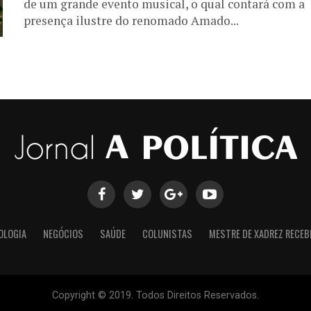
de um grande evento musical, o qual contará com a
presença ilustre do renomado Amado...
OLOGIA
NEGÓCIOS
SAÚDE
COLUNISTAS
MESTRE DE XADREZ RECEB
Copyright © 2019. Todos Direitos Reservados.