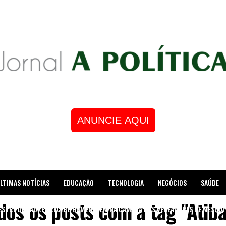
ANUNCIE AQUI
LTIMAS NOTÍCIAS
EDUCAÇÃO
TECNOLOGIA
NEGÓCIOS
SAÚDE
dos os posts com a tag "Atiba
STRE DE XADREZ RECEBE HOMENAGEM NA CÂMARA DOS VEREADORES DE MESQUI