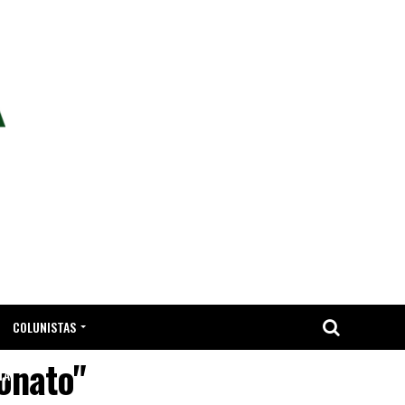
COLUNISTAS
onato"
TA.