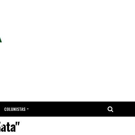
COLUNISTAS
data"
TA.