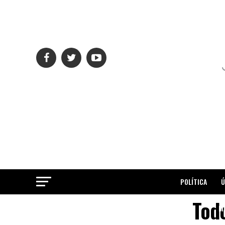
POLÍTICA
Ú
Todo
ME