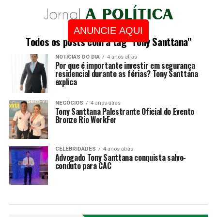
ANUNCIE AQUI
Todos os posts com a tag "Tony Santtana"
NOTÍCIAS DO DIA
4 anos atrás
Por que é importante investir em segurança
residencial durante as férias? Tony Santtana
explica
NEGÓCIOS
4 anos atrás
Tony Santtana Palestrante Oficial do Evento
Bronze Rio WorkFer
CELEBRIDADES
4 anos atrás
Advogado Tony Santtana conquista salvo-
conduto para CAC