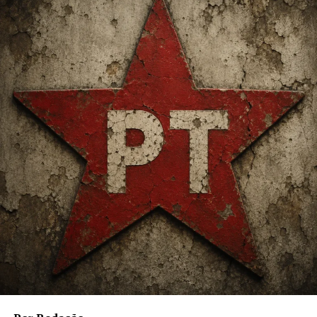
diferentes segmentos da sociedade, incluindo
empresários, produtores rurais, grupos conservadores,
religiosos e cidadãos que defendem maior rigor no
combate à criminalidade e à corrupção.
Mesmo após o término do mandato presidencial, o
movimento manteve forte presença nas redes sociais e
continua influenciando eleições municipais, estaduais e
nacionais. Diversos políticos identificados com essa
corrente foram eleitos para cargos legislativos e
executivos em diferentes regiões do país.
Críticas e Controvérsias
O bolsonarismo também é alvo de críticas de setores da
oposição e de especialistas que apontam riscos de
polarização política e tensões institucionais. Debates
sobre liberdade de expressão, funcionamento das
instituições democráticas e disseminação de