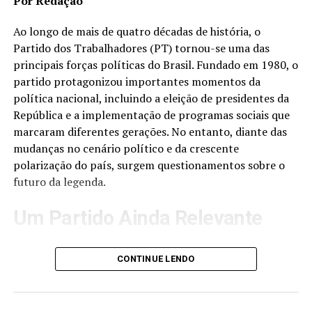
Por Redação
informações nas redes sociais permanecem no centro
das discussões envolvendo o movimento.
Ao longo de mais de quatro décadas de história, o
Partido dos Trabalhadores (PT) tornou-se uma das
Para seus apoiadores, o bolsonarismo representa a
principais forças políticas do Brasil. Fundado em 1980, o
defesa de valores conservadores, patriotismo e maior
partido protagonizou importantes momentos da
participação popular na política. Já seus críticos
política nacional, incluindo a eleição de presidentes da
afirmam que determinadas posturas do movimento
República e a implementação de programas sociais que
podem contribuir para o aumento da polarização e
marcaram diferentes gerações. No entanto, diante das
dificultar o diálogo entre diferentes correntes
mudanças no cenário político e da crescente
ideológicas.
polarização do país, surgem questionamentos sobre o
futuro da legenda.
Perspectivas Futuras
Um Partido Ainda Relevante
Especialistas avaliam que o bolsonarismo deverá
continuar sendo uma força relevante na política
Apesar das críticas e desafios enfrentados nos últimos
brasileira nos próximos anos, independentemente da
CONTINUE LENDO
anos, o PT continua sendo uma das maiores
participação direta de Bolsonaro em futuras disputas
organizações políticas do Brasil. O partido mantém
eleitorais. O movimento já influenciou a formação de
presença nacional, possui representantes no Congresso
novas lideranças e consolidou uma base eleitoral