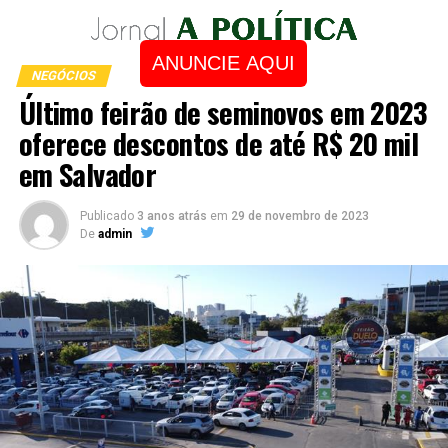
ANUNCIE AQUI
NEGÓCIOS
Último feirão de seminovos em 2023
oferece descontos de até R$ 20 mil
em Salvador
Publicado
3 anos atrás
em
29 de novembro de 2023
De
admin