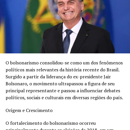
Ari Pinheiro Júnior é presidente da Assoveba e
comemora o avanço das vendas em 2023. De acordo com
ele, “as três quedas consecutivas na taxa de juros e o
reaquecimento da economia têm contribuído para que o
comércio de seminovos caminhe para um patamar
registrado antes da Pandemia”.
Mais informações em
https://www.assoveba.com.br/
O bolsonarismo consolidou-se como um dos fenômenos
…
políticos mais relevantes da história recente do Brasil.
SERVIÇO:
Surgido a partir da liderança do ex-presidente Jair
O quê: Duelo de Seminovos 20
Bolsonaro, o movimento ultrapassou a figura de seu
Quando: sexta (1º) e sábado (2), das 8h às 20h, e
principal representante e passou a influenciar debates
domingo (3), das 8h às 18h.
políticos, sociais e culturais em diversas regiões do país.
Onde: Estacionamento do Hiper Carrefour, na Avenida
ACM (Salvador)
Origem e Crescimento
Informações:
https://www.assoveba.com.br/
O fortalecimento do bolsonarismo ocorreu
principalmente durante as eleições de 2018, em um