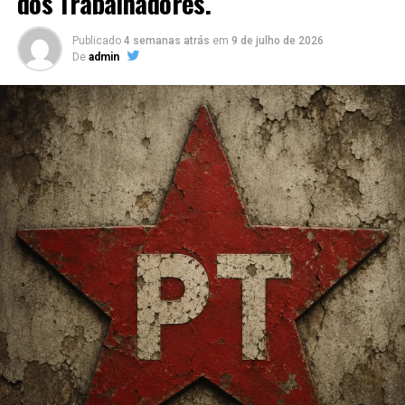
dos Trabalhadores.
Publicado
4 semanas atrás
em
9 de julho de 2026
De
admin
A ideia surgiu em 2018, de desenvolver um projeto que
fizesse o bem ao próximo e fosse ligado a alimentação. O
insigth do quanto a alimentação rápida e para intervalos
entre refeições eram escassas de opções saudáveis, de