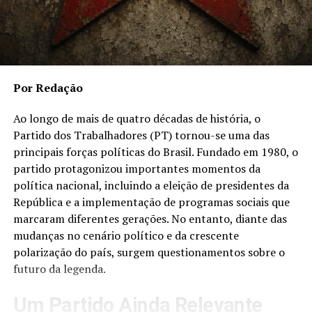
boa qualidade e que fossem saborosas, juntou com o
desejo de um propósito maior de doar, caracterizando
um modelo de negócio social autosustentável- quanto
mais se vende, mais se doa.
Com mais de 260 mil bolinhos doados, a Wake me Up
Por Redação
possui parceria com mais de 70 empresas de diferentes
segmentos.
Ao longo de mais de quatro décadas de história, o
Partido dos Trabalhadores (PT) tornou-se uma das
O WUP também pode ser adquirido em algumas escolas,
principais forças políticas do Brasil. Fundado em 1980, o
hospitais e condomínios residenciais, além da compra
partido protagonizou importantes momentos da
direta pelo site oficial da marca e pontos de vendas de
política nacional, incluindo a eleição de presidentes da
varejo.
República e a implementação de programas sociais que
marcaram diferentes gerações. No entanto, diante das
mudanças no cenário político e da crescente
polarização do país, surgem questionamentos sobre o
futuro da legenda.
Um Partido Ainda Relevante