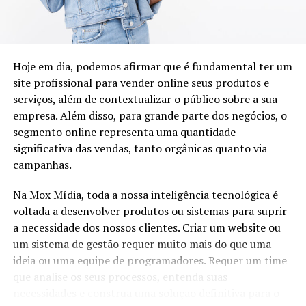
de adaptação às mudanças sociais, econômicas e
alimento de qualidade e sofrem por algum tipo de
Protocolado em 2023, o texto de Crivella foi,
tecnológicas será decisiva para definir seu papel no
carência alimentar ou situação de vulnerabilidade. A
inicialmente, apelidade de “anistia light” por abarcar
futuro.
marca está presente em mais de 240 pontos de vendas.
apenas manifestantes que se envolveram nos atos de 8
de Janeiro e não depredaram patrimônio público nem
Site:
https://www.wupfood.com.br/
Conclusão
Hoje em dia, podemos afirmar que é fundamental ter um
atacaram policiais. Após a condenação de Bolsonaro e de
Instagram:
https://www.instagram.com/wupfood/
site profissional para vender online seus produtos e
aliados do ex-presidente, o texto ganhou uma nova
Mais do que discutir o “fim do PT”, o debate político
serviços, além de contextualizar o público sobre a sua
discussão na Câmara…
atual gira em torno da transformação dos partidos
empresa. Além disso, para grande parte dos negócios, o
TÓPICOS RELACIONADOS
tradicionais diante de uma sociedade cada vez mais
segmento online representa uma quantidade
A SEGUIR
conectada, polarizada e exigente. O futuro da legenda
significativa das vendas, tanto orgânicas quanto via
Marketing de Influência em expansão; Agências
dependerá de sua capacidade de renovação, de
campanhas.
crescem no setor
BRASIL DAS INJUSTIÇAS… E O POVO PAGA A CONTA.
apresentar respostas aos desafios do país e de manter
NÃO PERCA
Na Mox Mídia, toda a nossa inteligência tecnológica é
sua relevância junto ao eleitorado brasileiro.
WEMKT360: Agência de marketing digital firma parceria
voltada a desenvolver produtos ou sistemas para suprir
com Café Nice
FONTE: Volnei Barboza
a necessidade dos nossos clientes. Criar um website ou
um sistema de gestão requer muito mais do que uma
ideia ou uma equipe de programadores. Requer um time
que analise os seus processos, entenda suas
necessidades e construa uma solução definitiva para o