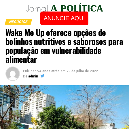
ANUNCIE AQUI
NEGÓCIOS
Wake Me Up oferece opções de
bolinhos nutritivos e saborosos para
população em vulnerabilidade
alimentar
Publicado
4 anos atrás
em
29 de julho de 2022
De
admin