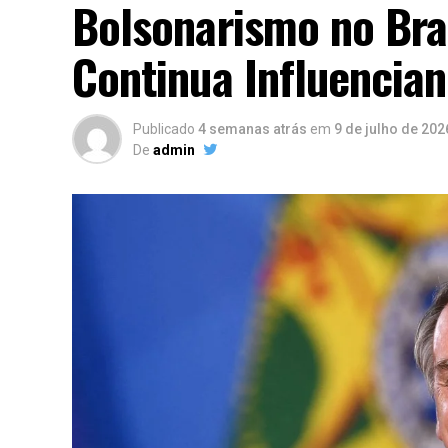
Bolsonarismo no Bra
Continua Influencian
Publicado
4 semanas atrás
em
9 de julho de 202
De
admin