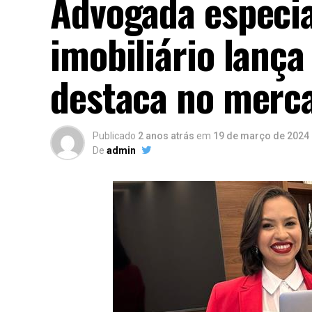
Advogada especia
imobiliário lança
destaca no merc
Publicado
2 anos atrás
em
19 de março de 2024
De
admin