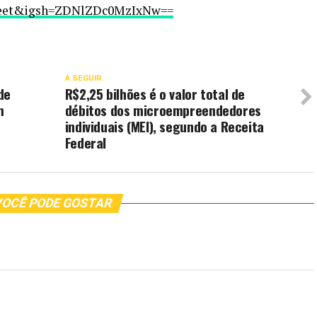
sheet&igsh=ZDNlZDc0MzIxNw==
A SEGUIR
de
R$2,25 bilhões é o valor total de
m
débitos dos microempreendedores
individuais (MEI), segundo a Receita
Federal
OCÊ PODE GOSTAR