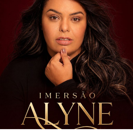
Para acompanhar a programação e mais informações,
basta acessar as redes sociais da Revista Raça (
@revistaraca
) e da agência de modelos Models Black (
@agenciamodelsblack
).
Fotos:
Wesley Felipe