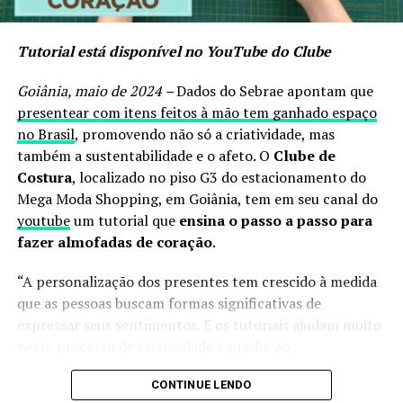
Hoje, além da carreira como modelo, também atua como
Tutorial está disponível no YouTube do Clube
criadora de conteúdo digital e inspiração para milhares
de mulheres que acompanham sua rotina, sua história e
Goiânia, maio de 2024 –
Dados do Sebrae apontam que
suas mensagens de autoestima.
presentear com itens feitos à mão tem ganhado espaço
no Brasil
, promovendo não só a criatividade, mas
A imersão idealizada por Alyne contou com uma
também a sustentabilidade e o afeto. O
Clube de
programação diversificada, incluindo aulas de
Costura
, localizado no piso G3 do estacionamento do
maquiagem, redes sociais, dança, fotografia e passarela.
Mega Moda Shopping, em Goiânia, tem em seu canal do
O encontro também ofereceu alimentação, brindes,
youtube
um tutorial que
ensina o passo a passo para
premiações e certificado.
fazer almofadas de coração
.
O projeto teve apoio de parceiros e profissionais que
“A personalização dos presentes tem crescido à medida
contribuíram para tornar a experiência ainda mais
que as pessoas buscam formas significativas de
completa, reforçando a união e o fortalecimento da
expressar seus sentimentos. E os tutoriais ajudam muito
moda plus size no estado.
nesse processo de criatividade e produção,
principalmente para quem quer fazer algo pela primeira
Segundo participantes, o evento foi marcado por
CONTINUE LENDO
vez”, comenta Rogélia Pinheiro, Gerente do Clube de
acolhimento, aprendizado e muita troca de experiências,