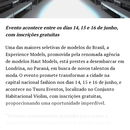
especialmente popular entre as gerações mais jovens,
como os Millennials e a Geração Z. Estes grupos
demográficos priorizam experiências sobre a posse de
bens materiais e mostram uma forte preferência por
Evento acontece entre os dias 14, 15 e 16 de junho,
produtos que respeitam princípios de sustentabilidade e
com inscrições gratuitas
responsabilidade social, conforme observado em um
estudo americano de
comportamento do consumidor
.
Uma das maiores seletivas de modelos do Brasil, a
Experience Models, promovida pela renomada agência
A influência das redes sociais é outro fator que molda o
de modelos Haut Models, está prestes a desembarcar em
comportamento de consumo, particularmente entre os
Londrina, no Paraná, em busca de novos talentos da
jovens. O estudo pontua ainda que plataformas como
moda. O evento promete transformar a cidade na
Instagram, TikTok e YouTube são utilizadas como
capital nacional fashion nos dias 14, 15 e 16 de junho, e
vitrines para produtos e experiências, exercendo grande
acontece no Tsuru Eventos, localizado no Conjunto
impacto sobre as decisões de compra dessa faixa etária.
Habitacional Violim, com inscrições gratuitas,
Além disso, os consumidores estão cada vez mais
proporcionando uma oportunidade imperdível.
inclinados a optar por presentes que oferecem
personalização ou que promovem engajamento com a
“Estamos extremamente animados para trazer a
comunidade local, valorizando práticas de produção
Experience Models para Londrina. Acreditamos que
ética e o comércio local.
existem muitos talentos inexplorados no Brasil e