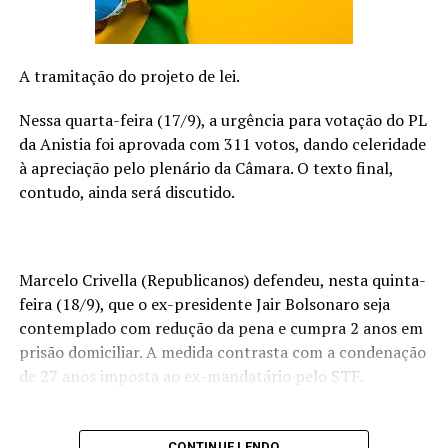
sintetizadores e guitarra. Dennis Guedes contribui com
voz, backing vocal, violão, guitarra e bateria. Vitor Veiga
está na bateria e backing vocal, Danilo Fiani na guitarra
A tramitação do projeto de lei.
e Mário Vitor no backing vocal.
Nessa quarta-feira (17/9), a urgência para votação do PL
A gravação foi feita em São Paulo (com algumas partes
da Anistia foi aprovada com 311 votos, dando celeridade
gravadas no Rio de Janeiro), entre 2020 e 2023, período
à apreciação pelo plenário da Câmara. O texto final,
em que Alan gestou várias pérolas que estão aos poucos
contudo, ainda será discutido.
saindo da ostra.
MINI BIO
Alan descobriu a música bem cedo. Primeiro, com o
Marcelo Crivella (Republicanos) defendeu, nesta quinta-
antológico LP de Roberto Carlos de 1971, aquele de
feira (18/9), que o ex-presidente Jair Bolsonaro seja
“Detalhes”, que ouviu aos 4 anos. Depois, vieram os
contemplado com redução da pena e cumpra 2 anos em
Beatles. Sua formação de multi-instrumentista começou
prisão domiciliar. A medida contrasta com a condenação
explorando por conta própria o violão de sua mãe.
de 27 anos imposta ao ex-mandatário pelo STF.
Depois vieram aulas de teclado, guitarra, bateria, além
de brincar com um baixo, instrumento em que se tornou
autodidata. Hoje ele toca baixo, bateria, piano, violão,
CONTINUE LENDO