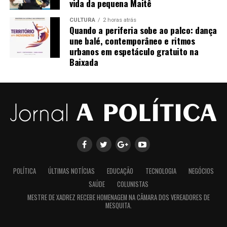
vida da pequena Maitê
CULTURA
2 horas atrás
Quando a periferia sobe ao palco: dança
une balé, contemporâneo e ritmos
urbanos em espetáculo gratuito na
Para acompanhar este e outros lançamentos da
Baixada
Esmeralda Music, siga-nos no Instagram e fique por
dentro de todas as novidades:
Instagram Esmeralda Music Gospel:
https://www.instagram.com/esmeraldamusicgospel?
igsh=MTAxNmVyaWZ5emNzMg==
POLÍTICA
ÚLTIMAS NOTÍCIAS
EDUCAÇÃO
TECNOLOGIA
NEGÓCIOS
SAÚDE
COLUNISTAS
MESTRE DE XADREZ RECEBE HOMENAGEM NA CÂMARA DOS VEREADORES DE
MESQUITA.