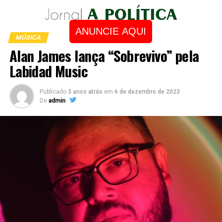
ANUNCIE AQUI
MÚSICA
Alan James lança “Sobrevivo” pela
Labidad Music
Publicado
3 anos atrás
em
6 de dezembro de 2023
De
admin