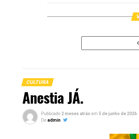
V
CULTURA
Anestia JÁ.
Publicado
2 meses atrás
em
5 de junho de 2026
De
admin