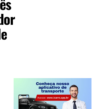
rês
dor
de