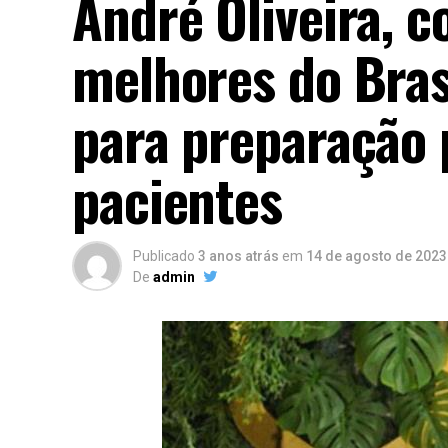
André Oliveira, 
melhores do Bras
para preparação 
pacientes
Publicado
3 anos atrás
em
14 de agosto de 2023
De
admin