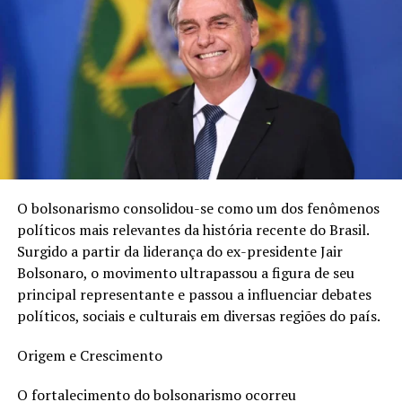
O bolsonarismo consolidou-se como um dos fenômenos
políticos mais relevantes da história recente do Brasil.
Surgido a partir da liderança do ex-presidente Jair
Bolsonaro, o movimento ultrapassou a figura de seu
principal representante e passou a influenciar debates
políticos, sociais e culturais em diversas regiões do país.
Origem e Crescimento
O especialista explica que, no Brasil, 78% da população
O fortalecimento do bolsonarismo ocorreu
está endividada, 43% está com nome sujo e que o limite