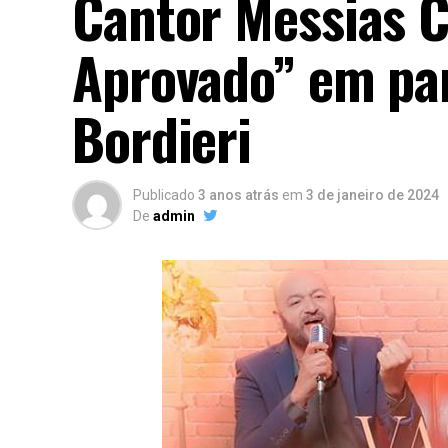
Cantor Messias C
Aprovado” em par
Bordieri
Publicado
3 anos atrás
em
3 de janeiro de 2024
De
admin