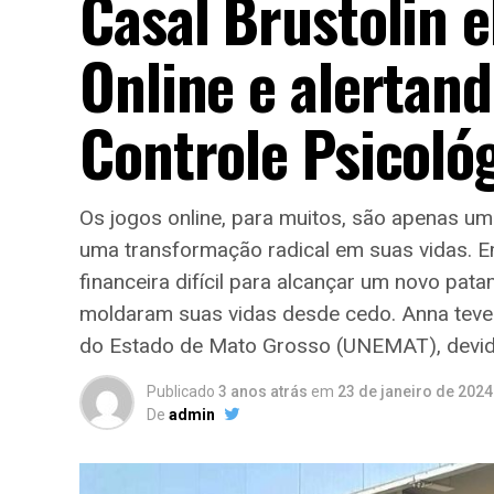
Casal Brustolin 
Online e alertan
Controle Psicoló
Os jogos online, para muitos, são apenas uma
uma transformação radical em suas vidas. E
financeira difícil para alcançar um novo pa
moldaram suas vidas desde cedo. Anna teve
do Estado de Mato Grosso (UNEMAT), devido à
Publicado
3 anos atrás
em
23 de janeiro de 2024
De
admin