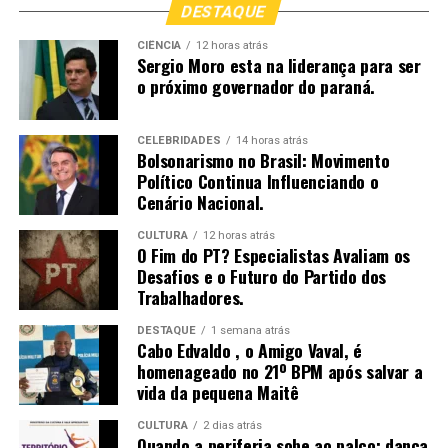
DESTAQUE
CIÊNCIA
12 horas atrás
Sergio Moro esta na liderança para ser
o próximo governador do paraná.
CELEBRIDADES
14 horas atrás
Bolsonarismo no Brasil: Movimento
Político Continua Influenciando o
Cenário Nacional.
Para acompanhar este e outros lançamentos da
CULTURA
12 horas atrás
Esmeralda Music, siga-nos no Instagram e fique por
O Fim do PT? Especialistas Avaliam os
dentro de todas as novidades:
Desafios e o Futuro do Partido dos
Trabalhadores.
Instagram Esmeralda Music Gospel:
https://www.instagram.com/esmeraldamusicgospel?
DESTAQUE
1 semana atrás
Cabo Edvaldo , o Amigo Vaval, é
igsh=MTAxNmVyaWZ5emNzMg==
homenageado no 21º BPM após salvar a
vida da pequena Maitê
CULTURA
2 dias atrás
Quando a periferia sobe ao palco: dança