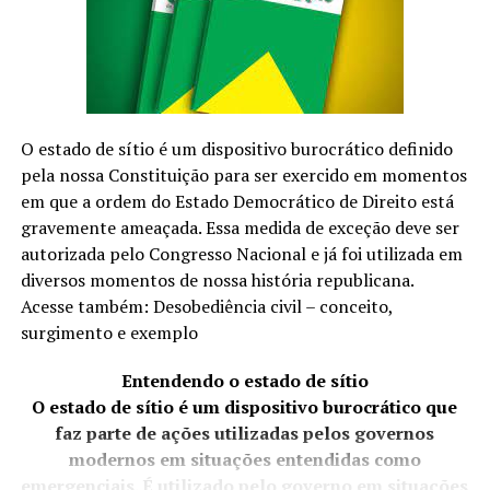
experiência terrível. Serve de exemplo para todos
políticos e a coletividade. Mas fica nisso. Não é algo que
traria angústia e aflição.
O estado de sítio é um dispositivo burocrático definido
Protocolado em 2023, o texto de Crivella foi,
pela nossa Constituição para ser exercido em momentos
inicialmente, apelidade de “anistia light” por abarcar
em que a ordem do Estado Democrático de Direito está
apenas manifestantes que se envolveram nos atos de 8
gravemente ameaçada. Essa medida de exceção deve ser
de Janeiro e não depredaram patrimônio público nem
autorizada pelo Congresso Nacional e já foi utilizada em
atacaram policiais. Após a condenação de Bolsonaro e de
diversos momentos de nossa história republicana.
aliados do ex-presidente, o texto ganhou uma nova
Acesse também: Desobediência civil – conceito,
discussão na Câmara…
surgimento e exemplo
Entendendo o estado de sítio
O estado de sítio é um dispositivo burocrático que
BRASIL DAS INJUSTIÇAS… E O POVO PAGA A CONTA.
faz parte de ações utilizadas pelos governos
modernos em situações entendidas como
emergenciais. É utilizado pelo governo em situações