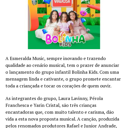
do artigo 137 ao artigo 141. Basicamente, a
Constituição brasileira define que o estado de sítio
poder ser decretado em três situações:
Comoção grave de repercussão nacional;
Fracasso das medidas tomadas no estado de defesa;
Declaração de guerra ou resposta à agressão armada
estrangeira.
O decreto do estado de sítio só acontece se o presidente
A Esmeralda Music, sempre inovando e trazendo
seguir o seguinte roteiro: primeiro, ele deve consultar o
qualidade ao cenário musical, tem o prazer de anunciar
Conselho da República e o Conselho da Defesa. Uma vez
o lançamento do grupo infantil Bolinha Kids. Com uma
feita a consulta (o papel dos dois conselhos é apenas
mensagem linda e cativante, o grupo promete encantar
opinativo), o presidente deve encaminhar pedido de
toda a criançada e tocar os corações de quem ouvir.
estado de sítio para o Congresso Nacional.
As integrantes do grupo, Laura Lavinny, Pérola
O estado de sítio só pode ser implantado no Brasil caso
Franchesca e Yarin Cristal, são três crianças
seja aprovado no Congresso Nacional.
encantadoras que, com muito talento e carisma, dão
O estado de sítio só pode ser implantado no Brasil caso
vida a esta nova proposta musical. A canção, produzida
seja aprovado no Congresso Nacional.
pelos renomados produtores Rafael e Junior Andrade,