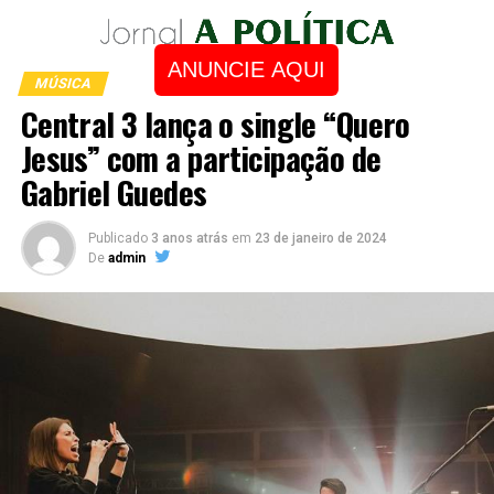
ANUNCIE AQUI
MÚSICA
Central 3 lança o single “Quero
Jesus” com a participação de
Gabriel Guedes
Publicado
3 anos atrás
em
23 de janeiro de 2024
De
admin