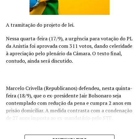
diferente, que passa uma mensagem do grande amor de
Deus por nós e que nenhuma circunstância pode nos
separar do amor dEle. Então cantamos em casa – eu,
minha esposa e meus filhos – e tive uma visão de
A tramitação do projeto de lei.
milhares de pessoas cantando “Nada Vai Nos Separar do
Teu Amor” – relembra Juliano.
Nessa quarta-feira (17/9), a urgência para votação do PL
da Anistia foi aprovada com 311 votos, dando celeridade
Já para o ano de 2024, o Pagode Restaura iniciou com
à apreciação pelo plenário da Câmara. O texto final,
força total trazendo uma versão no pagode da canção
contudo, ainda será discutido.
“Sou Casa”, de Elizeu Alves, que é muito pedida entre o
público do grupo.
– Temos certeza que será um marco na nossa história e
Marcelo Crivella (Republicanos) defendeu, nesta quinta-
de todos que ouvirem, pois carrega a mensagem de uma
feira (18/9), que o ex-presidente Jair Bolsonaro seja
entrega pessoal e a liberdade que Deus tem para agir na
contemplado com redução da pena e cumpra 2 anos em
vida de quem canta. Queremos que cada ouvinte seja
prisão domiciliar. A medida contrasta com a condenação
impactado através dessa mensagem – declarou o grupo.
de 27 anos imposta ao ex-mandatário pelo STF.
Além do lançamento da versão pagode de “Sou Casa”, os
músicos planejam gravar um EP com convidados