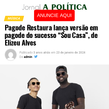
ANUNCIE AQUI
MÚSICA
Pagode Restaura lança versão em
pagode do sucesso “Sou Casa”, de
Elizeu Alves
Publicado
3 anos atrás
em
23 de janeiro de 2024
De
admin