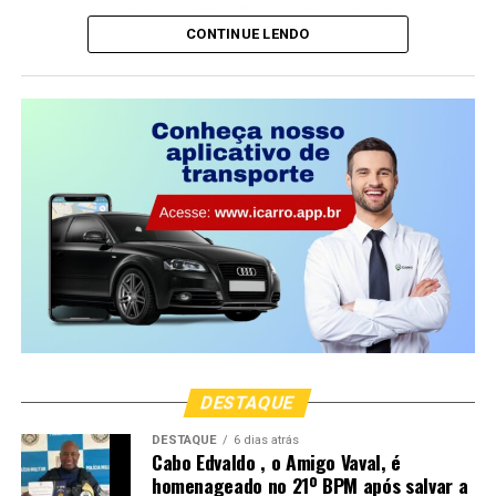
plataformas digitais. Além disso, o clipe oficial pode ser
naturalmente, a medida não entra em vigor.
CONTINUE LENDO
assistido na íntegra no YouTube. Não perca a
oportunidade de conferir e se emocionar com este
lançamento especial:
“O estado de sítio é um dispositivo burocrático definido
pela nossa Constituição”
DESTAQUE
DESTAQUE
6 dias atrás
Cabo Edvaldo , o Amigo Vaval, é
homenageado no 21º BPM após salvar a