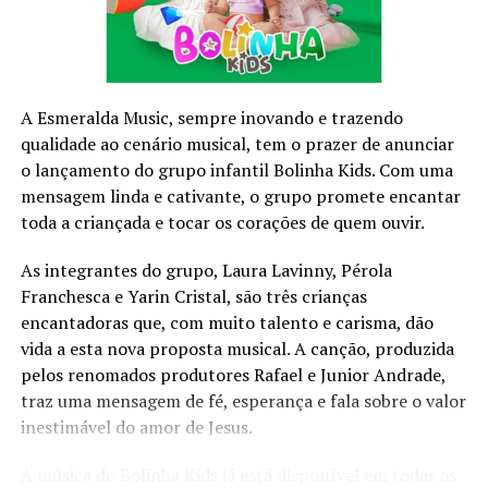
Comoção grave de repercussão nacional;
Fracasso das medidas tomadas no estado de defesa;
Declaração de guerra ou resposta à agressão armada
estrangeira.
O decreto do estado de sítio só acontece se o presidente
A Esmeralda Music, sempre inovando e trazendo
seguir o seguinte roteiro: primeiro, ele deve consultar o
qualidade ao cenário musical, tem o prazer de anunciar
Conselho da República e o Conselho da Defesa. Uma vez
o lançamento do grupo infantil Bolinha Kids. Com uma
feita a consulta (o papel dos dois conselhos é apenas
mensagem linda e cativante, o grupo promete encantar
opinativo), o presidente deve encaminhar pedido de
toda a criançada e tocar os corações de quem ouvir.
estado de sítio para o Congresso Nacional.
As integrantes do grupo, Laura Lavinny, Pérola
O estado de sítio só pode ser implantado no Brasil caso
Franchesca e Yarin Cristal, são três crianças
seja aprovado no Congresso Nacional.
encantadoras que, com muito talento e carisma, dão
O estado de sítio só pode ser implantado no Brasil caso
vida a esta nova proposta musical. A canção, produzida
seja aprovado no Congresso Nacional.
pelos renomados produtores Rafael e Junior Andrade,
O Congresso Nacional deve reunir-se em até cinco dias
traz uma mensagem de fé, esperança e fala sobre o valor
para votar a aprovação desse pedido. Para ser aprovado,
inestimável do amor de Jesus.
a solicitação de estado de sítio deve ter maioria absoluta
A música do Bolinha Kids já está disponível em todas as
(50% +1) entre os parlamentares. Caso seja rejeitada,