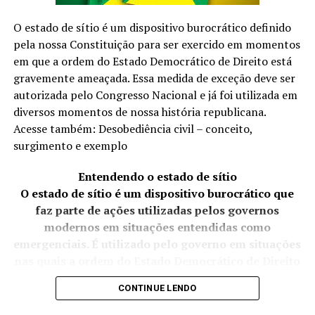
A SEGUIR
Central 3 lança o single “Quero Jesus” com a
O estado de sítio é um dispositivo burocrático definido
participação de Gabriel Guedes
Protocolado em 2023, o texto de Crivella foi,
pela nossa Constituição para ser exercido em momentos
inicialmente, apelidade de “anistia light” por abarcar
NÃO PERCA
em que a ordem do Estado Democrático de Direito está
Cantor Rômulo Rizo lança single “Última Palavra” pela
apenas manifestantes que se envolveram nos atos de 8
gravemente ameaçada. Essa medida de exceção deve ser
gravadora Futura Music
de Janeiro e não depredaram patrimônio público nem
autorizada pelo Congresso Nacional e já foi utilizada em
atacaram policiais. Após a condenação de Bolsonaro e de
diversos momentos de nossa história republicana.
aliados do ex-presidente, o texto ganhou uma nova
Acesse também: Desobediência civil – conceito,
discussão na Câmara…
surgimento e exemplo
Entendendo o estado de sítio
O estado de sítio é um dispositivo burocrático que
BRASIL DAS INJUSTIÇAS… E O POVO PAGA A CONTA.
faz parte de ações utilizadas pelos governos
modernos em situações entendidas como
emergenciais. É utilizado pelo governo em situações
nas quais a ordem do Estado Democrático de Direito
está ameaçada.
CONTINUE LENDO
Em nosso país, o estado de sítio é uma medida de