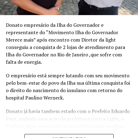
assumir o controle da própria trajetória com clareza,
ousadia e consistência. O método apresentado por
Mirella é o “Plano de Voo”, estruturado em três pilares:
Donato empresário da Ilha do Governador e
Visão Estratégica, Ousadia Calculada e Operação
representante do “Movimento Ilha do Governador
Consistente. Juntos, esses pilares funcionam como um
Merece mais” após encontro com Diretor da light
guia para profissionais que buscam direcionamento e
conseguiu a conquista de 2 lojas de atendimento para
protagonismo em um mercado cada vez mais dinâmico e
Ilha do Governador no Rio de Janeiro ,que sofre com
competitivo.
falta de energia.
“Acredito que é possível construir uma trajetória
O empresário está sempre lutando com seu movimento
profissional que não apenas traga sucesso, mas que
pelo bem-estar do povo da Ilha sua última conquista foi
também gere liberdade para tomar decisões alinhadas
o direito do nascimento do insulano com retorno do
aos próprios valores e, acima de tudo, uma valorização
hospital Paulino Werneck.
real, que vai além do salário ou do título no cartão de
visitas”, ressalta a escritora.
Donato já havia tambem estado com o Prefeito Eduardo
Paes, pedindo uma ação da prefeitura contra Light, o
Além de compartilhar sua própria transformação, da
Prefeito disse: no encontro com Donato das medidas
liderança corporativa à independência financeira e à
que já estava fazendo e até o pedido ao ministro de
atuação como conselheira empresarial, Mirella discute