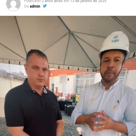
Publicado
2 anos atrás
em
13 de janeiro de 2025
De
admin
“Minha intenção é inspirar profissionais a se
enxergarem para além dos cargos que ocupam e das
empresas onde atuam. Muitas vezes nos limitamos a
pensar na carreira apenas como uma sequência de
posições ou funções, esquecendo que ela é uma
construção muito maior, que envolve propósito,
impacto e crescimento pessoal”, comenta Mirella
Franco, autora do livro.
“E esse valor não vem apenas da experiência que
acumula, mas da forma como você se posiciona, se
reinventa e se torna indispensável e reconhecido pelo
impacto que gera. Sua jornada não é apenas um caminho
percorrido, mas um patrimônio valioso”, acrescenta.
Com linguagem acessível, o livro combina elementos de
autobiografia, liderança e planejamento estratégico,
propondo um caminho prático para quem deseja