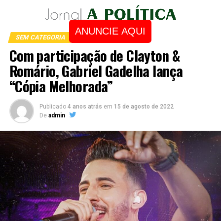
ANUNCIE AQUI
SEM CATEGORIA
Com participação de Clayton &
Romário, Gabriel Gadelha lança
“Cópia Melhorada”
Publicado
4 anos atrás
em
15 de agosto de 2022
De
admin