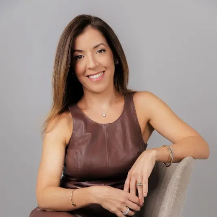
O autor do PL da Anistia prosseguiu: “É [uma sentença]
educativa, as pessoas nunca esqueceriam essa
experiência terrível. Serve de exemplo para todos
políticos e a coletividade. Mas fica nisso. Não é algo que
traria angústia e aflição.
Protocolado em 2023, o texto de Crivella foi,
inicialmente, apelidade de “anistia light” por abarcar
apenas manifestantes que se envolveram nos atos de 8
de Janeiro e não depredaram patrimônio público nem
atacaram policiais. Após a condenação de Bolsonaro e de
aliados do ex-presidente, o texto ganhou uma nova
discussão na Câmara…
BRASIL DAS INJUSTIÇAS… E O POVO PAGA A CONTA.