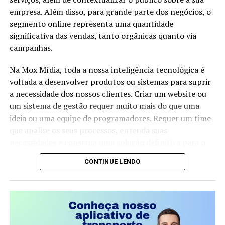
discussão na Câmara…
atual gira em torno da transformação dos partidos
empresa. Além disso, para grande parte dos negócios, o
tradicionais diante de uma sociedade cada vez mais
segmento online representa uma quantidade
conectada, polarizada e exigente. O futuro da legenda
significativa das vendas, tanto orgânicas quanto via
dependerá de sua capacidade de renovação, de
campanhas.
BRASIL DAS INJUSTIÇAS… E O POVO PAGA A CONTA.
apresentar respostas aos desafios do país e de manter
Na Mox Mídia, toda a nossa inteligência tecnológica é
sua relevância junto ao eleitorado brasileiro.
voltada a desenvolver produtos ou sistemas para suprir
FONTE: Volnei Barboza
a necessidade dos nossos clientes. Criar um website ou
um sistema de gestão requer muito mais do que uma
ideia ou uma equipe de programadores. Requer um time
que analise os seus processos, entenda suas
necessidades e construa uma solução definitiva para o
seu problema.
CONTINUE LENDO
Um website precisa ter um conteúdo único, explicativo,
vendedor e bem escrito. Mas não podemos esquecer de
manter a estrutura perfeito para buscadores. Este é o
segundo fator mais importante para o sucesso da sua
empresa no Google.