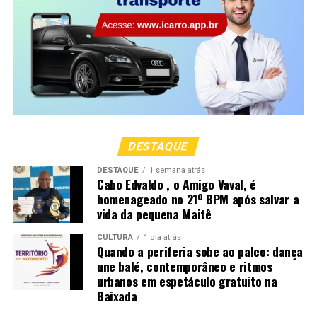
Nossa preocupação é construir uma base sólida para
humanos e para a máquina, seguindo uma semântica
ideal para indexar o seu site e trazer bons resultados
orgânicos.
CONTATO:
Site:https://moxmidia.com.br/
DESTAQUE
E-mail: moxmidia@moxmidia.com.br
DESTAQUE
1 semana atrás
Telefone/ Whatsapp:
(41) 9 9735-5599
Cabo Edvaldo , o Amigo Vaval, é
homenageado no 21º BPM após salvar a
vida da pequena Maitê
CULTURA
1 dia atrás
Quando a periferia sobe ao palco: dança
une balé, contemporâneo e ritmos
urbanos em espetáculo gratuito na
Baixada