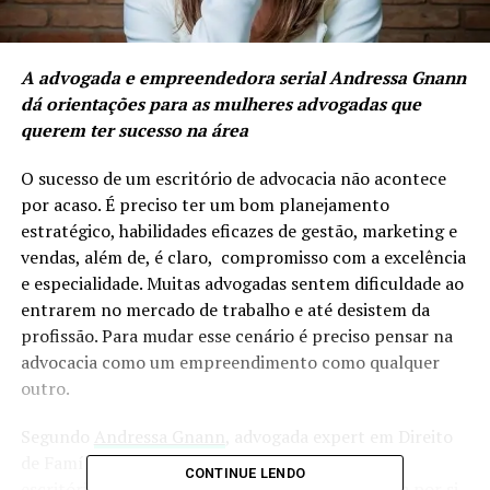
A advogada e empreendedora serial Andressa Gnann
dá orientações para as mulheres advogadas que
querem ter sucesso na área
O sucesso de um escritório de advocacia não acontece
por acaso. É preciso ter um bom planejamento
estratégico, habilidades eficazes de gestão, marketing e
vendas, além de, é claro, compromisso com a excelência
e especialidade. Muitas advogadas sentem dificuldade ao
entrarem no mercado de trabalho e até desistem da
profissão. Para mudar esse cenário é preciso pensar na
advocacia como um empreendimento como qualquer
outro.
Segundo
Andressa Gnann
, advogada expert em Direito
de Família para mulheres e sócia fundadora do
CONTINUE LENDO
escritório
Gnann e Souza Advogados
, a advocacia por si