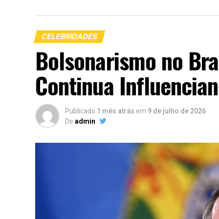
CELEBRIDADES
Bolsonarismo no Bra
Continua Influencian
Publicado
1 mês atrás
em
9 de julho de 2026
De
admin