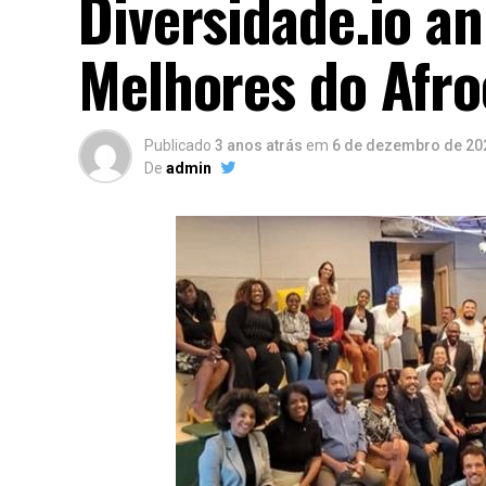
Diversidade.io a
Melhores do Afr
Publicado
3 anos atrás
em
6 de dezembro de 20
De
admin