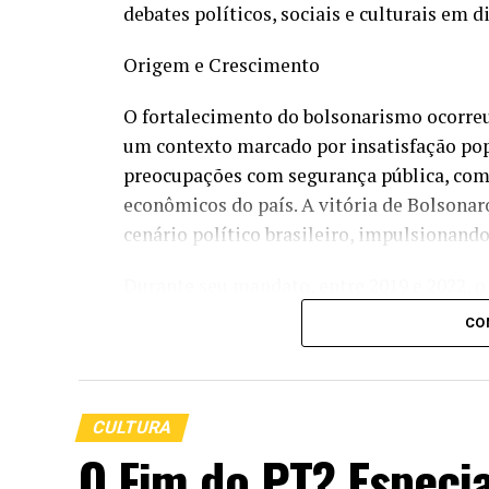
debates políticos, sociais e culturais em d
Origem e Crescimento
O fortalecimento do bolsonarismo ocorreu
um contexto marcado por insatisfação popu
preocupações com segurança pública, comb
econômicos do país. A vitória de Bolsona
cenário político brasileiro, impulsionand
Durante seu mandato, entre 2019 e 2022, 
tamanho do Estado, flexibilização de regr
CO
de segurança e reformas econômicas. Ao m
condução de políticas ambientais, gestão
institucionais.
CULTURA
Base de Apoio
O Fim do PT? Especia