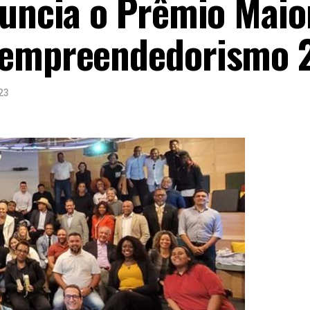
nuncia o Prêmio Maio
oempreendedorismo 
23