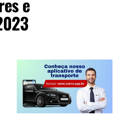
res e
2023