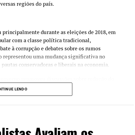
iversas regiões do país.
 principalmente durante as eleições de 2018, em
lar com a classe política tradicional,
ate à corrupção e debates sobre os rumos
ro representou uma mudança significativa no
o pautas conservadoras e liberais na economia.
o governo promoveu discussões sobre redução do
as para posse de armas, fortalecimento das forças
NTINUE LENDO
esmo tempo, enfrentou críticas relacionadas à
 da pandemia de COVID-19 e conflitos
listas Avaliam os