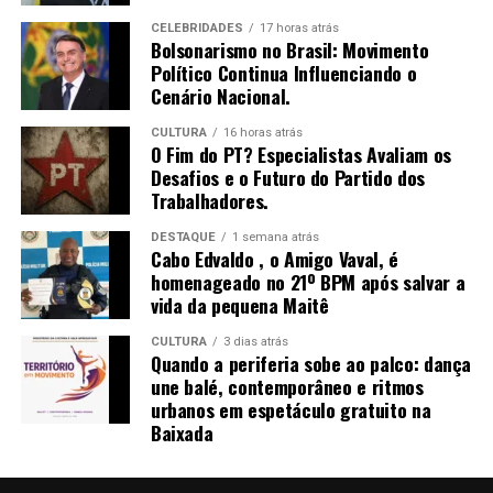
Gratidão!”, relatou a paciente em áudio enviado ao
CELEBRIDADES
17 horas atrás
Bolsonarismo no Brasil: Movimento
profissional.
Político Continua Influenciando o
Cenário Nacional.
Dr. Aurílio, conhecido por sua trajetória de sucesso e
pela proposta de valorizar os traços naturais de cada
CULTURA
16 horas atrás
O Fim do PT? Especialistas Avaliam os
mulher, disse ter se sentido profundamente tocado pelo
Desafios e o Futuro do Partido dos
depoimento.
Trabalhadores.
“Fiquei muito emocionado, não apenas pela postagem,
DESTAQUE
1 semana atrás
mas pelo carinho e sinceridade da mensagem. É
Cabo Edvaldo , o Amigo Vaval, é
homenageado no 21º BPM após salvar a
gratificante ver o impacto positivo que o projeto tem na
vida da pequena Maitê
autoestima e na vida das pessoas”, afirmou o cirurgião.
CULTURA
3 dias atrás
Reconhecido internacionalmente,
Dr. Aurílio Luís
vem
Quando a periferia sobe ao palco: dança
ganhando destaque com o projeto “Asa Nasal de Divas”,
une balé, contemporâneo e ritmos
urbanos em espetáculo gratuito na
que tem como objetivo
empoderar mulheres negras
,
Baixada
valorizando a beleza étnica e promovendo harmonia
facial sem descaracterizar os traços originais. O projeto
já está presente em diversas capitais do país e, segundo