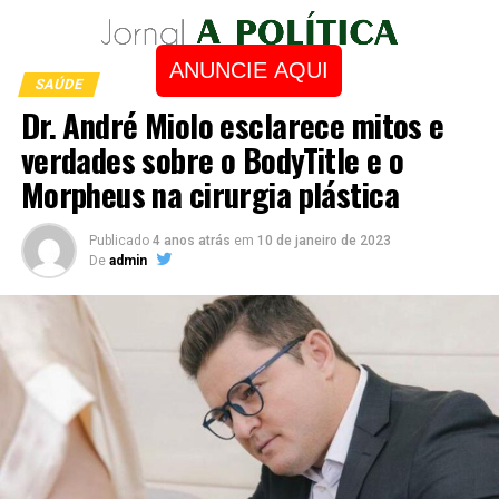
ANUNCIE AQUI
SAÚDE
Dr. André Miolo esclarece mitos e
verdades sobre o BodyTitle e o
Morpheus na cirurgia plástica
Publicado
4 anos atrás
em
10 de janeiro de 2023
De
admin