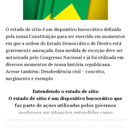
políticos e a coletividade. Mas fica nisso. Não é algo que
acima do joelho, braços, colo etc…
traria angústia e aflição.
Como se realiza?
Sob anestesia tópica (creme anestésico) ou anestesia
O estado de sítio é um dispositivo burocrático definido
Protocolado em 2023, o texto de Crivella foi,
local.
pela nossa Constituição para ser exercido em momentos
inicialmente, apelidade de “anistia light” por abarcar
em que a ordem do Estado Democrático de Direito está
apenas manifestantes que se envolveram nos atos de 8
Recupera
ção
gravemente ameaçada. Essa medida de exceção deve ser
de Janeiro e não depredaram patrimônio público nem
autorizada pelo Congresso Nacional e já foi utilizada em
atacaram policiais. Após a condenação de Bolsonaro e de
Pequenas marcas na pele que recuperam em poucos
diversos momentos de nossa história republicana.
aliados do ex-presidente, o texto ganhou uma nova
dias.
Acesse também: Desobediência civil – conceito,
discussão na Câmara…
surgimento e exemplo
TÓPICOS RELACIONADOS
DR. ANDRÉ MIOLO
Entendendo o estado de sítio
A SEGUIR
O estado de sítio é um dispositivo burocrático que
Garimpo e omissão do governo levaram à tragédia
BRASIL DAS INJUSTIÇAS… E O POVO PAGA A CONTA.
faz parte de ações utilizadas pelos governos
humanitária do povo Yanomami
modernos em situações entendidas como
NÃO PERCA
emergenciais. É utilizado pelo governo em situações
Sintomas da menopausa: especialista da Mayo Clinic
nas quais a ordem do Estado Democrático de Direito
fala sobre terapias hormonais e não hormonais