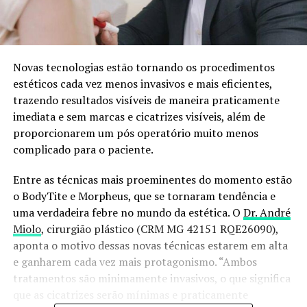
Novas tecnologias estão tornando os procedimentos
estéticos cada vez menos invasivos e mais eficientes,
trazendo resultados visíveis de maneira praticamente
imediata e sem marcas e cicatrizes visíveis, além de
proporcionarem um pós operatório muito menos
complicado para o paciente.
Entre as técnicas mais proeminentes do momento estão
o BodyTite e Morpheus, que se tornaram tendência e
uma verdadeira febre no mundo da estética. O
Dr. André
Miolo
, cirurgião plástico (CRM MG 42151 RQE26090),
aponta o motivo dessas novas técnicas estarem em alta
e ganharem cada vez mais protagonismo. “Ambos
tratamentos são minimamente invasivos, o que significa
que as cicatrizes serão mínimas e praticamente