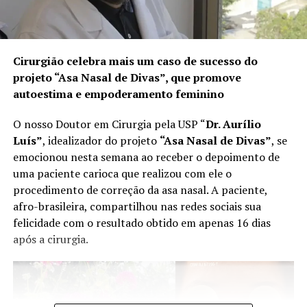
Constituição brasileira define que o estado de sítio
poder ser decretado em três situações:
Comoção grave de repercussão nacional;
Cirurgião celebra mais um caso de sucesso do
Fracasso das medidas tomadas no estado de defesa;
projeto “Asa Nasal de Divas”, que promove
Declaração de guerra ou resposta à agressão armada
autoestima e empoderamento feminino
estrangeira.
O decreto do estado de sítio só acontece se o presidente
O nosso Doutor em Cirurgia pela USP “
Dr. Aurílio
seguir o seguinte roteiro: primeiro, ele deve consultar o
Luís”
, idealizador do projeto
“Asa Nasal de Divas”
, se
Conselho da República e o Conselho da Defesa. Uma vez
emocionou nesta semana ao receber o depoimento de
feita a consulta (o papel dos dois conselhos é apenas
uma paciente carioca que realizou com ele o
opinativo), o presidente deve encaminhar pedido de
procedimento de correção da asa nasal. A paciente,
estado de sítio para o Congresso Nacional.
afro-brasileira, compartilhou nas redes sociais sua
felicidade com o resultado obtido em apenas 16 dias
O estado de sítio só pode ser implantado no Brasil caso
após a cirurgia.
seja aprovado no Congresso Nacional.
O estado de sítio só pode ser implantado no Brasil caso
seja aprovado no Congresso Nacional.
O Congresso Nacional deve reunir-se em até cinco dias