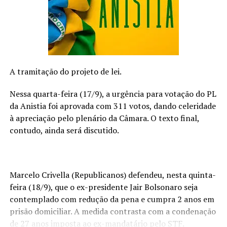
contínua nos próximos 3 a 6 meses e durando por vários
anos dependendo com os cuidados com a manutenção
do peso.”
Indicações e contra-indicações
A tramitação do projeto de lei.
O cirurgião explica que o BodyTite é indicado para
pacientes que desejam eliminar gordura localizada e
Nessa quarta-feira (17/9), a urgência para votação do PL
flacidez em qualquer área do corpo, como abdômen,
da Anistia foi aprovada com 311 votos, dando celeridade
flancos, joelhos, braços, coxas ou papada. “Tratamento
à apreciação pelo plenário da Câmara. O texto final,
seguro e altamente eficaz. Com apenas uma sessão e
contudo, ainda será discutido.
resultados duradouros”
O BodyTite possui também algumas variantes,
consoante a área de corpo a tratar: O FaceTite é a
Marcelo Crivella (Republicanos) defendeu, nesta quinta-
solução para a face. Accutite é a solução completa para
feira (18/9), que o ex-presidente Jair Bolsonaro seja
tratar áreas muito pequenas do corpo que exigem
contemplado com redução da pena e cumpra 2 anos em
precisão máxima como as pálpebras , e sem necessidade
prisão domiciliar. A medida contrasta com a condenação
de cirurgias.
de 27 anos imposta ao ex-mandatário pelo STF.