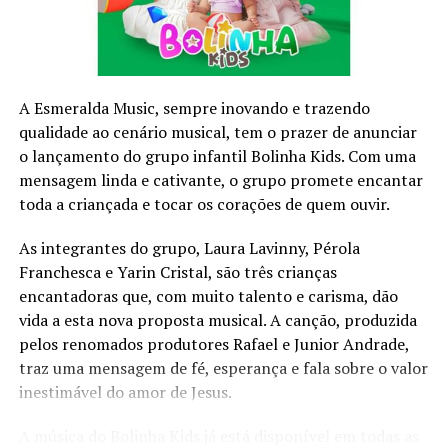
Comoção grave de repercussão nacional;
Ilha do Mel
Fracasso das medidas tomadas no estado de defesa;
Declaração de guerra ou resposta à agressão armada
Ilha do meu respiro
estrangeira.
Luzes no céu
O decreto do estado de sítio só acontece se o presidente
A Esmeralda Music, sempre inovando e trazendo
seguir o seguinte roteiro: primeiro, ele deve consultar o
qualidade ao cenário musical, tem o prazer de anunciar
Tudo é tão pequenino
Conselho da República e o Conselho da Defesa. Uma vez
o lançamento do grupo infantil Bolinha Kids. Com uma
feita a consulta (o papel dos dois conselhos é apenas
mensagem linda e cativante, o grupo promete encantar
opinativo), o presidente deve encaminhar pedido de
toda a criançada e tocar os corações de quem ouvir.
estado de sítio para o Congresso Nacional.
Paralelas
As integrantes do grupo, Laura Lavinny, Pérola
O estado de sítio só pode ser implantado no Brasil caso
Franchesca e Yarin Cristal, são três crianças
Parafina
seja aprovado no Congresso Nacional.
encantadoras que, com muito talento e carisma, dão
O estado de sítio só pode ser implantado no Brasil caso
vida a esta nova proposta musical. A canção, produzida
São nativas
seja aprovado no Congresso Nacional.
pelos renomados produtores Rafael e Junior Andrade,
O Congresso Nacional deve reunir-se em até cinco dias
traz uma mensagem de fé, esperança e fala sobre o valor
Três Marias
para votar a aprovação desse pedido. Para ser aprovado,
inestimável do amor de Jesus.
a solicitação de estado de sítio deve ter maioria absoluta
A música do Bolinha Kids já está disponível em todas as
(50% +1) entre os parlamentares. Caso seja rejeitada,