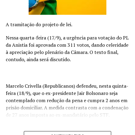
resgate de memórias e sensações. Fabio buscou capturar
não apenas a paisagem da ilha, mas também os
sentimentos que ela desperta. Desde os primeiros
banhos de mar até as caminhadas noturnas pela praia.
A tramitação do projeto de lei.
Cada momento foi transformado em verso e melodia.
Nessa quarta-feira (17/9), a urgência para votação do PL
“Com essa música, quero compartilhar uma parte
da Anistia foi aprovada com 311 votos, dando celeridade
sensível da minha história”
, explica Fabio. “São vivências
à apreciação pelo plenário da Câmara. O texto final,
e perspectivas muito íntimas e subjetivas. O single é um
contudo, ainda será discutido.
agradecimento
que meu coração precisou expressar
por tudo que vivi na Ilha do Mel.” A capa do single é uma
foto do artista Fabiano Guma.
Marcelo Crivella (Republicanos) defendeu, nesta quinta-
A sonoridade da faixa combina elementos da
música
feira (18/9), que o ex-presidente Jair Bolsonaro seja
brasileira com rock e blues
, criando uma atmosfera
contemplado com redução da pena e cumpra 2 anos em
envolvente que reflete perfeitamente as paisagens e
prisão domiciliar. A medida contrasta com a condenação
emoções descritas na letra. A batida percussiva de violão
de 27 anos imposta ao ex-mandatário pelo STF.
e a melodia enigmática convidam os ouvintes a
embarcarem nas lembranças retratadas através da