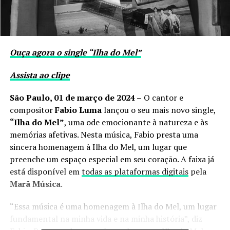
Ouça agora o single “Ilha do Mel”
Assista ao clipe
São Paulo, 01 de março de 2024 –
O
cantor e
compositor
Fabio Luma
lançou o seu mais novo single,
“Ilha do Mel”
, uma ode emocionante à natureza e às
memórias afetivas. Nesta música, Fabio presta uma
sincera homenagem à Ilha do Mel, um lugar que
preenche um espaço especial em seu coração. A faixa já
está disponível em
todas as plataformas digitais
pela
Marã Música
.
“Essa música é uma homenagem à Ilha do Mel, um lugar
fundamental na minha vida e na minha história”, diz