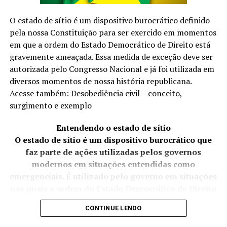
Travessia
O estado de sítio é um dispositivo burocrático definido
Protocolado em 2023, o texto de Crivella foi,
pela nossa Constituição para ser exercido em momentos
inicialmente, apelidade de “anistia light” por abarcar
Do que vivo até onde se imagina
em que a ordem do Estado Democrático de Direito está
apenas manifestantes que se envolveram nos atos de 8
gravemente ameaçada. Essa medida de exceção deve ser
Inconcreto
de Janeiro e não depredaram patrimônio público nem
autorizada pelo Congresso Nacional e já foi utilizada em
atacaram policiais. Após a condenação de Bolsonaro e de
diversos momentos de nossa história republicana.
Horizonte, o último traço reto
aliados do ex-presidente, o texto ganhou uma nova
Acesse também: Desobediência civil – conceito,
discussão na Câmara…
surgimento e exemplo
Entendendo o estado de sítio
Meu templo
O estado de sítio é um dispositivo burocrático que
BRASIL DAS INJUSTIÇAS… E O POVO PAGA A CONTA.
Monumento em ondas fora do tempo
faz parte de ações utilizadas pelos governos
modernos em situações entendidas como
Bênção de sal
emergenciais. É utilizado pelo governo em situações
nas quais a ordem do Estado Democrático de Direito
Desperta, cicatriza e dissolve o mal
está ameaçada.
CONTINUE LENDO
Em nosso país, o estado de sítio é uma medida de