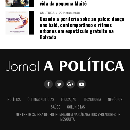
Ilha do Mel
vida da pequena Maitê
Ilha do meu respiro
CULTURA
22 horas atrás
Quando a periferia sobe ao palco: dança
une balé, contemporâneo e ritmos
Luzes no céu
urbanos em espetáculo gratuito na
Para acompanhar este e outros lançamentos da
Baixada
Tudo é tão pequenino
Esmeralda Music, siga-nos no Instagram e fique por
dentro de todas as novidades:
Instagram Esmeralda Music Gospel:
Ilha do Mel
https://www.instagram.com/esmeraldamusicgospel?
igsh=MTAxNmVyaWZ5emNzMg==
Ilha do meu respiro
Luzes no céu
POLÍTICA
ÚLTIMAS NOTÍCIAS
EDUCAÇÃO
TECNOLOGIA
NEGÓCIOS
Tudo é tão pequenino
SAÚDE
COLUNISTAS
MESTRE DE XADREZ RECEBE HOMENAGEM NA CÂMARA DOS VEREADORES DE
MESQUITA.
Quando só