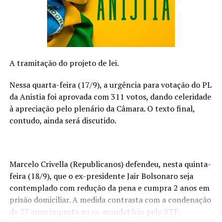
À medida que o dia avançava, as adoções se
multiplicavam, e os corações dos voluntários se enchiam
de alegria ao ver tantos animais encontrando um lar
amoroso. Além das adoções, a feira também ofereceu
informações sobre cuidados responsáveis com os
animais, destacando a importância da esterilização,
A tramitação do projeto de lei.
vacinação e amor incondicional.
Nessa quarta-feira (17/9), a urgência para votação do PL
Ao final do dia, enquanto o sol se punha sobre a cidade,
da Anistia foi aprovada com 311 votos, dando celeridade
o sentimento de realização era palpável. Graças ao apoio
à apreciação pelo plenário da Câmara. O texto final,
da primeira-dama, do prefeito e de todos os envolvidos,
contudo, ainda será discutido.
a feira de adoção foi mais do que um evento; foi um
símbolo do poder da comunidade quando se une por
uma causa nobre. Que este seja apenas o primeiro de
Marcelo Crivella (Republicanos) defendeu, nesta quinta-
muitos eventos que transformam vidas e fazem de São
feira (18/9), que o ex-presidente Jair Bolsonaro seja
Paulo um lugar melhor para todos, humanos e animais.
contemplado com redução da pena e cumpra 2 anos em
prisão domiciliar. A medida contrasta com a condenação
de 27 anos imposta ao ex-mandatário pelo STF.