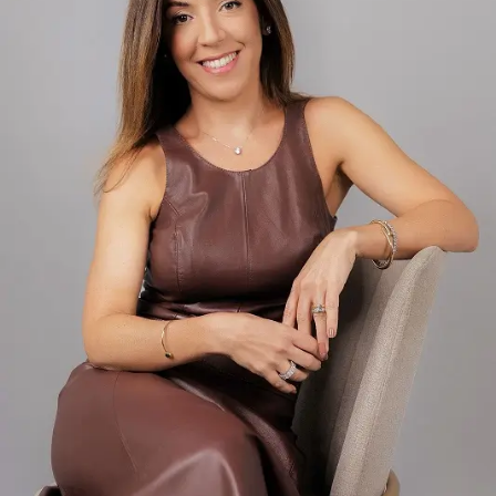
traria angústia e aflição.
Protocolado em 2023, o texto de Crivella foi,
inicialmente, apelidade de “anistia light” por abarcar
apenas manifestantes que se envolveram nos atos de 8
de Janeiro e não depredaram patrimônio público nem
atacaram policiais. Após a condenação de Bolsonaro e de
aliados do ex-presidente, o texto ganhou uma nova
discussão na Câmara…
BRASIL DAS INJUSTIÇAS… E O POVO PAGA A CONTA.