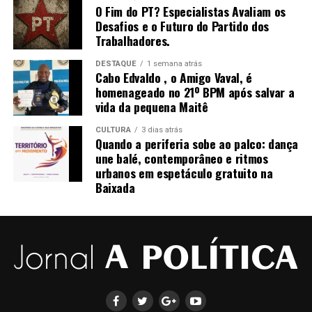
de Janeiro e não depredaram patrimônio público nem
O Fim do PT? Especialistas Avaliam os
Palavras-chave: Política, Brasil, Bolsonarismo,
atacaram policiais. Após a condenação de Bolsonaro e de
Desafios e o Futuro do Partido dos
Conservadorismo, Eleições, Democracia, Atualidade.
Trabalhadores.
aliados do ex-presidente, o texto ganhou uma nova
discussão na Câmara…
DESTAQUE
1 semana atrás
Cabo Edvaldo , o Amigo Vaval, é
homenageado no 21º BPM após salvar a
vida da pequena Maitê
BRASIL DAS INJUSTIÇAS… E O POVO PAGA A CONTA.
CULTURA
3 dias atrás
Quando a periferia sobe ao palco: dança
une balé, contemporâneo e ritmos
urbanos em espetáculo gratuito na
Baixada