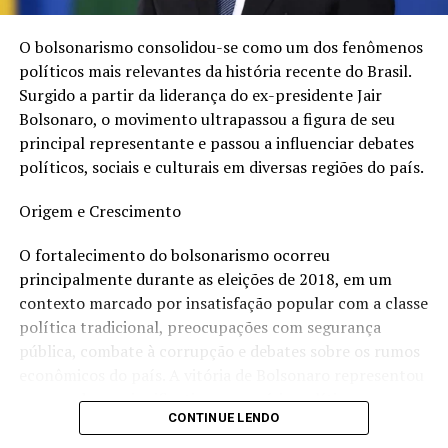
Além disso, o partido enfrenta o desafio de dialogar com
novas gerações de eleitores, que possuem demandas e
O bolsonarismo consolidou-se como um dos fenômenos
visões políticas diferentes das que marcaram a fundação
políticos mais relevantes da história recente do Brasil.
da sigla.
Surgido a partir da liderança do ex-presidente Jair
Bolsonaro, o movimento ultrapassou a figura de seu
Críticas e Desgaste
principal representante e passou a influenciar debates
políticos, sociais e culturais em diversas regiões do país.
O PT também carrega o impacto de crises políticas e
escândalos de corrupção que atingiram o partido ao
Origem e Crescimento
longo dos anos. Embora muitos de seus apoiadores
O fortalecimento do bolsonarismo ocorreu
argumentem que houve excessos em determinadas
principalmente durante as eleições de 2018, em um
investigações e decisões judiciais, os episódios
contexto marcado por insatisfação popular com a classe
contribuíram para o desgaste da imagem da legenda
política tradicional, preocupações com segurança
junto a parte do eleitorado.
pública, combate à corrupção e debates sobre os rumos
A ascensão de movimentos conservadores e de direita
econômicos do país. A vitória de Bolsonaro representou
nos últimos anos também alterou o equilíbrio político
uma mudança significativa no cenário político
nacional, reduzindo a hegemonia que o partido exerceu
CONTINUE LENDO
brasileiro, impulsionando pautas conservadoras e
em determinados períodos.
liberais na economia.