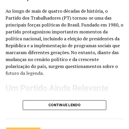
Ao longo de mais de quatro décadas de história, o
Partido dos Trabalhadores (PT) tornou-se uma das
principais forças políticas do Brasil. Fundado em 1980, o
partido protagonizou importantes momentos da
política nacional, incluindo a eleição de presidentes da
República e a implementação de programas sociais que
marcaram diferentes gerações. No entanto, diante das
mudanças no cenário político e da crescente
polarização do país, surgem questionamentos sobre o
futuro da legenda.
Um Partido Ainda Relevante
Apesar das críticas e desafios enfrentados nos últimos
CONTINUE LENDO
anos, o PT continua sendo uma das maiores
organizações políticas do Brasil. O partido mantém
presença nacional, possui representantes no Congresso
Nacional, governos estaduais, prefeituras e uma base