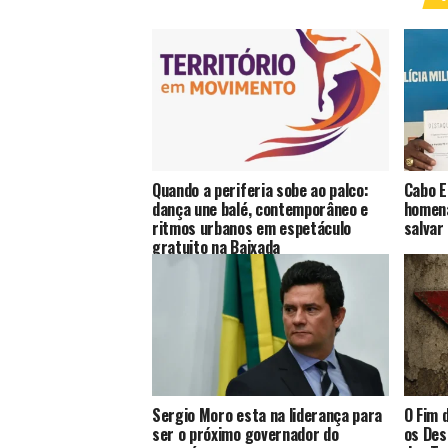
Quando a periferia sobe ao palco:
Cabo E
dança une balé, contemporâneo e
homen
ritmos urbanos em espetáculo
salvar
gratuito na Baixada
Sergio Moro esta na liderança para
O Fim 
ser o próximo governador do
os Des