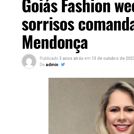
Goiás Fashion wee
sorrisos comanda
Mendonça
Publicado
3 anos atrás
em
13 de outubro de 202
De
admin