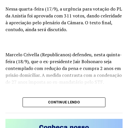
fundação. A construção de novas lideranças nacionais é
vista por muitos especialistas como fundamental para a
Nessa quarta-feira (17/9), a urgência para votação do PL
continuidade da legenda nas próximas décadas.
da Anistia foi aprovada com 311 votos, dando celeridade
à apreciação pelo plenário da Câmara. O texto final,
Além disso, o partido enfrenta o desafio de dialogar com
contudo, ainda será discutido.
novas gerações de eleitores, que possuem demandas e
visões políticas diferentes das que marcaram a fundação
da sigla.
Marcelo Crivella (Republicanos) defendeu, nesta quinta-
Críticas e Desgaste
feira (18/9), que o ex-presidente Jair Bolsonaro seja
contemplado com redução da pena e cumpra 2 anos em
O PT também carrega o impacto de crises políticas e
prisão domiciliar. A medida contrasta com a condenação
escândalos de corrupção que atingiram o partido ao
de 27 anos imposta ao ex-mandatário pelo STF.
longo dos anos. Embora muitos de seus apoiadores
argumentem que houve excessos em determinadas
investigações e decisões judiciais, os episódios
CONTINUE LENDO
Condenar um homem de 70 anos a 27 de prisão é
contribuíram para o desgaste da imagem da legenda
uma pena de morte.
junto a parte do eleitorado.
A ascensão de movimentos conservadores e de direita