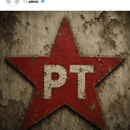
De
admin
Base de Apoio
Analistas políticos apontam que o bolsonarismo reúne
diferentes segmentos da sociedade, incluindo
empresários, produtores rurais, grupos conservadores,
religiosos e cidadãos que defendem maior rigor no
combate à criminalidade e à corrupção.
Mesmo após o término do mandato presidencial, o
movimento manteve forte presença nas redes sociais e
continua influenciando eleições municipais, estaduais e
nacionais. Diversos políticos identificados com essa
corrente foram eleitos para cargos legislativos e
executivos em diferentes regiões do país.
Críticas e Controvérsias
O bolsonarismo também é alvo de críticas de setores da
oposição e de especialistas que apontam riscos de