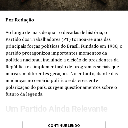
polarização política e tensões institucionais. Debates
sobre liberdade de expressão, funcionamento das
instituições democráticas e disseminação de
Por Redação
informações nas redes sociais permanecem no centro
das discussões envolvendo o movimento.
Ao longo de mais de quatro décadas de história, o
Partido dos Trabalhadores (PT) tornou-se uma das
Para seus apoiadores, o bolsonarismo representa a
principais forças políticas do Brasil. Fundado em 1980, o
defesa de valores conservadores, patriotismo e maior
partido protagonizou importantes momentos da
participação popular na política. Já seus críticos
política nacional, incluindo a eleição de presidentes da
afirmam que determinadas posturas do movimento
República e a implementação de programas sociais que
podem contribuir para o aumento da polarização e
marcaram diferentes gerações. No entanto, diante das
dificultar o diálogo entre diferentes correntes
mudanças no cenário político e da crescente
ideológicas.
polarização do país, surgem questionamentos sobre o
futuro da legenda.
Perspectivas Futuras
Um Partido Ainda Relevante
Especialistas avaliam que o bolsonarismo deverá
continuar sendo uma força relevante na política
Apesar das críticas e desafios enfrentados nos últimos
brasileira nos próximos anos, independentemente da
CONTINUE LENDO
anos, o PT continua sendo uma das maiores