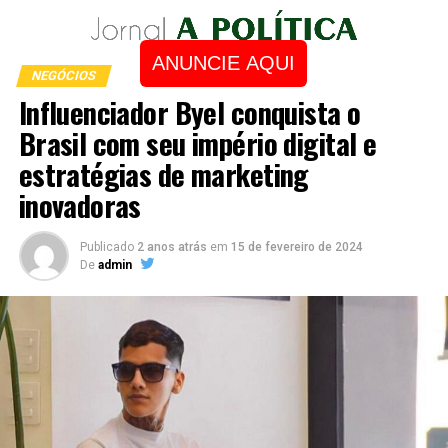
ANUNCIE AQUI
NEGÓCIOS
Influenciador Byel conquista o
Brasil com seu império digital e
estratégias de marketing
inovadoras
Publicado
2 anos atrás
em
15 de fevereiro de 2024
De
admin