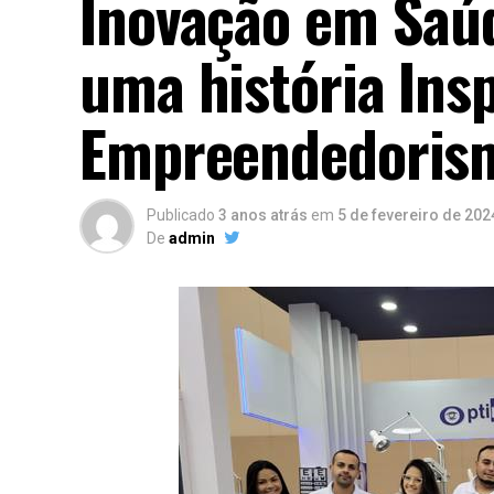
Inovação em Saúd
uma história Ins
Empreendedoris
Publicado
3 anos atrás
em
5 de fevereiro de 202
De
admin