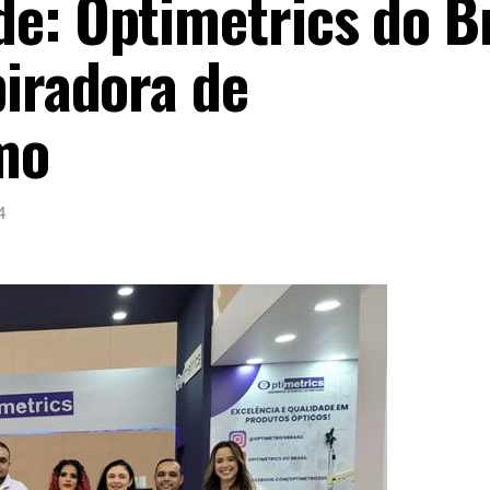
e: Optimetrics do Br
piradora de
mo
4