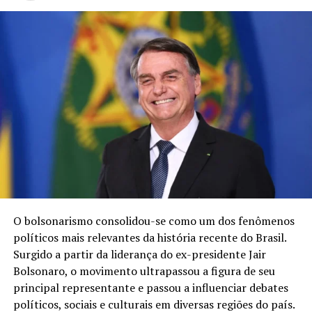
O instituto Akhanda assume a gestão a partir do dia 01
de junho de 2022, com olhar humanizado a gestão
O bolsonarismo consolidou-se como um dos fenômenos
pretende entregar um trabalho incrível para a
políticos mais relevantes da história recente do Brasil.
população.
Surgido a partir da liderança do ex-presidente Jair
Bolsonaro, o movimento ultrapassou a figura de seu
TÓPICOS RELACIONADOS
principal representante e passou a influenciar debates
políticos, sociais e culturais em diversas regiões do país.
A SEGUIR