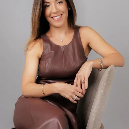
traria angústia e aflição.
Protocolado em 2023, o texto de Crivella foi,
inicialmente, apelidade de “anistia light” por abarcar
apenas manifestantes que se envolveram nos atos de 8
de Janeiro e não depredaram patrimônio público nem
atacaram policiais. Após a condenação de Bolsonaro e de
aliados do ex-presidente, o texto ganhou uma nova
Ingredientes:
discussão na Câmara…
Salmão
600 g de filé de salmão com pele
BRASIL DAS INJUSTIÇAS… E O POVO PAGA A CONTA.
sal e pimenta-do-reino preta, moída na hora, a gosto
1 colher (sopa) de azeite