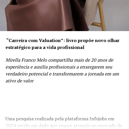
Molho Al Limone
3 colheres (sopa) de azeite
1 cebola pequena ralada
1 litro de creme de leite fresco
“Carreira com Valuation”: livro propõe novo olhar
estratégico para a vida profissional
sal a gosto
Mirella Franco Melo compartilha mais de 20 anos de
raspas e suco de 2 limões Sicilianos
experiência e auxilia profissionais a enxergarem seu
verdadeiro potencial e transformarem a jornada em um
Massa
ativo de valor
1 embalagem de
Ninho Largo Com Ovos Isabela
(500
g)
1 colher (sopa) de sal
Uma pesquisa realizada pela plataforma Infojobs em
Para finalizar
2024 revela um dado que requer atenção no mercado de