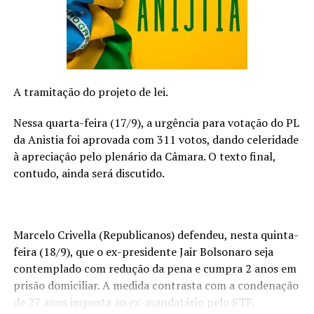
2 colheres (sopa) de queijo parmesão ralado
Massa
1 colher (sopa) de sal
A tramitação do projeto de lei.
1 embalagem de
Parafuso com Ovos Isabela
(500 g)
Nessa quarta-feira (17/9), a urgência para votação do PL
da Anistia foi aprovada com 311 votos, dando celeridade
Modo de Preparo:
à apreciação pelo plenário da Câmara. O texto final,
contudo, ainda será discutido.
Molho
–
Aqueça o azeite, refogue a cebola e o alho. Aos poucos,
junte as gemas ligeiramente batidas com o creme de
Marcelo Crivella (Republicanos) defendeu, nesta quinta-
leite e cozinhe, sem parar de mexer, por 1 minuto.
feira (18/9), que o ex-presidente Jair Bolsonaro seja
Tempere com o sal, adicione as ervas, mexa e desligue o
contemplado com redução da pena e cumpra 2 anos em
fogo. Reserve.
prisão domiciliar. A medida contrasta com a condenação
de 27 anos imposta ao ex-mandatário pelo STF.
Massa