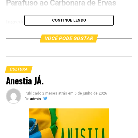
Parafuso ao Carbonara de Ervas
CONTINUE LENDO
Ingredientes:
Molho
VOCÊ PODE GOSTAR
1 colher (sopa) de azeite
1 cebola pequena picada
CULTURA
1 dente de alho picado
Anestia JÁ.
5 gemas
Publicado
2 meses atrás
em
5 de junho de 2026
De
admin
500 ml de creme de leite fresco
1 xícara (chá) de ervas frescas picadas (salsa, manjericão
e tomilho)
sal a gosto