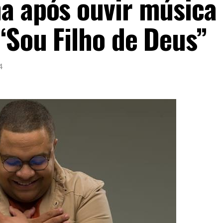
a após ouvir música
“Sou Filho de Deus”
4