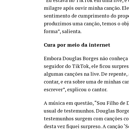
“Eu estava no TikTok em uma live, e
milagre após ouvir minha canção. El
sentimento de cumprimento do propós
produzimos uma canção, temos o obje
forma”, salienta.
Cura por meio da internet
Embora Douglas Borges não conheça 
seguidor do TikTok, ele ficou surpres
algumas canções na live. De repente
contar, e era sobre uma de minhas can
escrever”, explicou o cantor.
A música em questão, “Sou Filho de 
usual de testemunhos. Douglas Borge
testemunhos surgem com canções co
desta vez fiquei surpreso. A canção