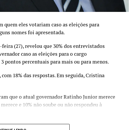
m quem eles votariam caso as eleições para
guns nomes foi apresentada.
-feira (27), revelou que 30% dos entrevistados
ernador caso as eleições para o cargo
 3 pontos percentuais para mais ou para menos.
 com 18% das respostas. Em seguida, Cristina
ram que o atual governador Ratinho Junior merece
 merece e 10% não soube ou não respondeu à
ara ser o próximo governador do paraná.