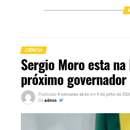
V
CIÊNCIA
Sergio Moro esta na 
próximo governador 
Publicado
4 semanas atrás
em
9 de julho de 202
De
admin