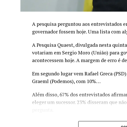
A pesquisa perguntou aos entrevistados e
governador fossem hoje. Uma lista com al
A Pesquisa Quaest, divulgada nesta quinta
votariam em Sergio Moro (União) para gov
acontecessem hoje. A margem de erro é de
Em segundo lugar vem Rafael Greca (PSD),
Graeml (Podemos), com 10%…
Além disso, 67% dos entrevistados afirma
eleger um sucessor. 23% disseram que não
pergunta.
Sergio Moro, portanto esta na liderança p