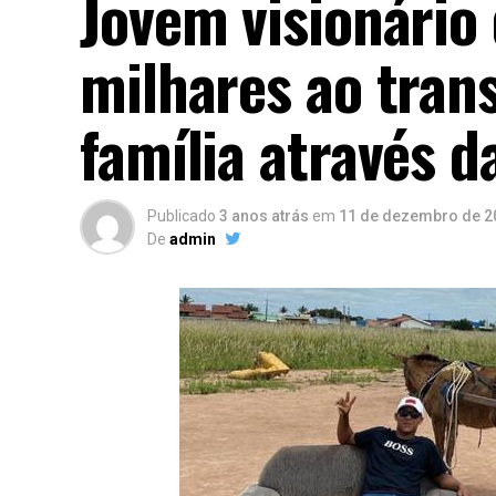
Jovem visionário
milhares ao tran
família através d
Publicado
3 anos atrás
em
11 de dezembro de 2
De
admin