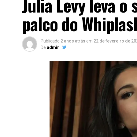
Julia Levy leva o
palco do Whiplas
Publicado
2 anos atrás
em
22 de fevereiro de 20
De
admin