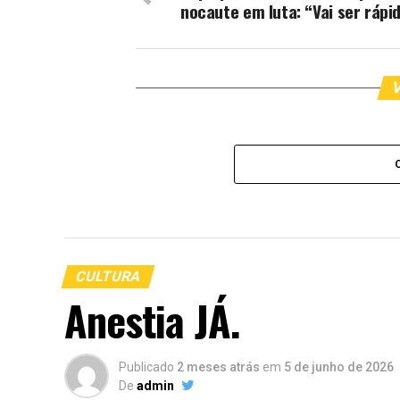
nocaute em luta: “Vai ser rápi
V
CULTURA
Anestia JÁ.
Publicado
2 meses atrás
em
5 de junho de 2026
De
admin