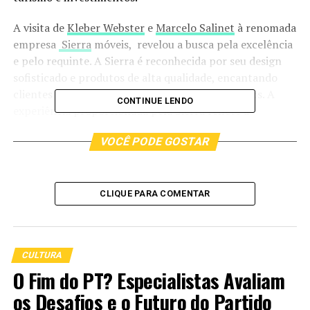
A visita de
Kleber Webster
e
Marcelo Salinet
à renomada
empresa
Sierra
móveis, revelou a busca pela excelência
e pelo requinte. A Sierra é reconhecida por seu design
sofisticado e produtos de alta qualidade, encantando
clientes exigentes e apaixonados por móveis finos. A
CONTINUE LENDO
experiência proporcionada pela Sierra reflete a
dedicação da empresa em oferecer peças únicas e
VOCÊ PODE GOSTAR
exclusivas.
CLIQUE PARA COMENTAR
CULTURA
O Fim do PT? Especialistas Avaliam
os Desafios e o Futuro do Partido