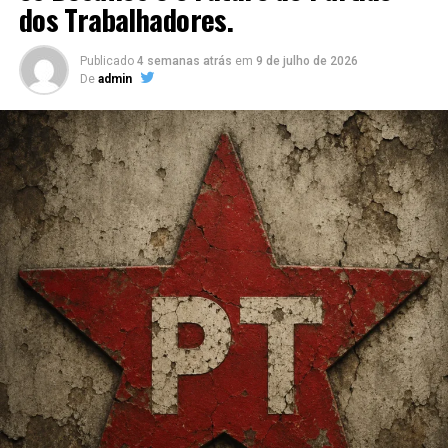
dos Trabalhadores.
Publicado
4 semanas atrás
em
9 de julho de 2026
De
admin
Contudo, o ponto culminante da viagem foi o encontro
com o visionário e entusiasmado investidor,
Luiz André
Tissot
, proprietário da Sierra. Com um amor inabalável
pela cidade de Gramado, Tissot compartilhou seus
projetos de novos investimentos, que prometem
impulsionar grandiosamente o desenvolvimento local.
Seus planos ambiciosos visam não apenas o crescimento
econômico, mas também o aprimoramento da qualidade
de vida dos moradores e visitantes.
Durante a reunião, Tissot revelou detalhes
emocionantes sobre seus projetos imobiliários
inovadores, que trarão novas oportunidades de negócios
e contribuirão para o fortalecimento da infraestrutura
de Gramado. Seu compromisso com o desenvolvimento