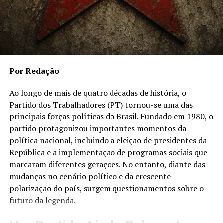
sustentável e sua visão estratégica para a cidade tornam
suas propostas ainda mais promissoras.
O encontro de
Kleber Webster
e
Marcelo Salinet
em
Gramado com Luiz André Tissot representa uma união
promissora entre empresários empreendedores e
Por Redação
investidores comprometidos. Essa colaboração tem o
potencial de impulsionar a economia local, criar
Ao longo de mais de quatro décadas de história, o
empregos e elevar a cidade a um novo patamar.
Partido dos Trabalhadores (PT) tornou-se uma das
principais forças políticas do Brasil. Fundado em 1980, o
partido protagonizou importantes momentos da
TÓPICOS RELACIONADOS
política nacional, incluindo a eleição de presidentes da
A SEGUIR
República e a implementação de programas sociais que
Edisley Souza Jeronimo: O vendedor carismático que
marcaram diferentes gerações. No entanto, diante das
transforma a vida em comédia
mudanças no cenário político e da crescente
NÃO PERCA
polarização do país, surgem questionamentos sobre o
Clube Multi : Clube de revendedores exclusivos que vem
futuro da legenda.
gerando oportunidade em todo território brasileiro